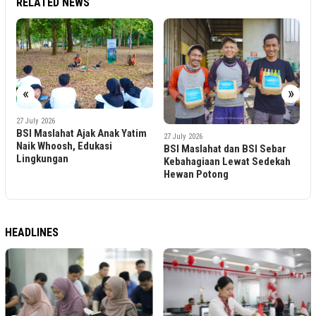
RELATED NEWS
2
«
»
B
K
U
27 July 2026
an
BSI Maslahat Ajak Anak Yatim
27 July 2026
Naik Whoosh, Edukasi
BSI Maslahat dan BSI Sebar
Lingkungan
Kebahagiaan Lewat Sedekah
Hewan Potong
HEADLINES