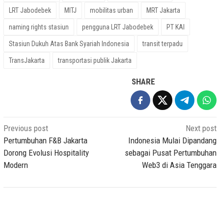
LRT Jabodebek
MITJ
mobilitas urban
MRT Jakarta
naming rights stasiun
pengguna LRT Jabodebek
PT KAI
Stasiun Dukuh Atas Bank Syariah Indonesia
transit terpadu
TransJakarta
transportasi publik Jakarta
SHARE
Post
Previous post
Next post
navigation
Pertumbuhan F&B Jakarta
Indonesia Mulai Dipandang
Dorong Evolusi Hospitality
sebagai Pusat Pertumbuhan
Modern
Web3 di Asia Tenggara