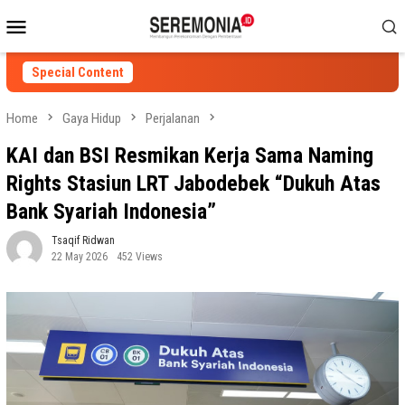
Skip
Mobile
to
Menu
content
Special Content
Home
Gaya Hidup
Perjalanan
KAI dan BSI Resmikan Kerja Sama Naming
Rights Stasiun LRT Jabodebek “Dukuh Atas
Bank Syariah Indonesia”
Tsaqif Ridwan
22 May 2026
452 Views