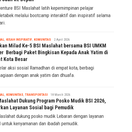
aslahat resmikan Kampung Nelayan Warloka, dorong
dirian ekonomi pesisir berbasis zakat berkelanjutan.
Tsaqif
INSPIRATIF
,
PENDIDIKAN
14 April 2026
Ridwan
venture BSI Scholarship Pelajar di Jabodetabek,
mbuhkan Kepemimpinan dari Dalam, Melangkah
h Jauh ke Depan
enture BSI Maslahat latih kepemimpinan pelajar
etabek melalui bootcamp interaktif dan inspiratif selama
ari.
Tsaqif
IAL
,
KISAH INSPIRATIF
,
KOMUNITAS
2 April 2026
Ridwan
kan Milad Ke-5 BSI Maslahat bersama BSI UMKM
er Berbagi Paket Bingkisan Kepada Anak Yatim di
t Kota Besar
elar aksi sosial Ramadhan di empat kota, berbagi
agiaan dengan anak yatim dan dhuafa.