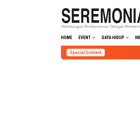
Skip
to
content
HOME
EVENT
GAYA HIDUP
IN
Special Content