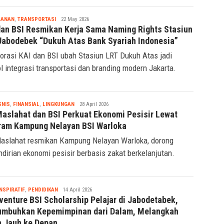
Tsaqif
IAL
,
KOMUNITAS
2 June 2026
Ridwan
Maslahat dan BSI Salurkan 24.541 Hewan Kurban
ga Pelosok Negeri pada Iduladha 1447 H
an BSI Maslahat menyalurkan puluhan ribu hewan kurban
 menjangkau masyarakat hingga wilayah 3T.
Tsaqif
LANAN
,
TRANSPORTASI
22 May 2026
Ridwan
dan BSI Resmikan Kerja Sama Naming Rights Stasiun
Jabodebek “Dukuh Atas Bank Syariah Indonesia”
orasi KAI dan BSI ubah Stasiun LRT Dukuh Atas jadi
l integrasi transportasi dan branding modern Jakarta.
Tsaqif
SNIS
,
FINANSIAL
,
LINGKUNGAN
28 April 2026
Ridwan
Maslahat dan BSI Perkuat Ekonomi Pesisir Lewat
ram Kampung Nelayan BSI Warloka