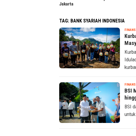
arta
TAG:
BANK SYARIAH INDONESIA
FINANS
Kurb
Masy
Kurba
Idula
kurba