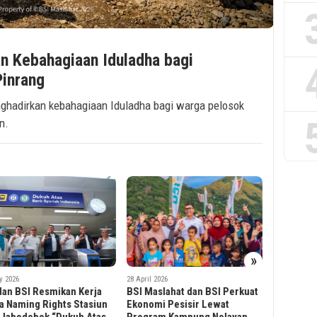
n Kebahagiaan Iduladha bagi
inrang
ghadirkan kebahagiaan Iduladha bagi warga pelosok
n.
»
2 April 2026
il 2026
14 April 2026
Rayakan M
Maslahat dan BSI Perkuat
Leadventure BSI Scholarship
Maslahat
omi Pesisir Lewat
Pelajar di Jabodetabek,
Center B