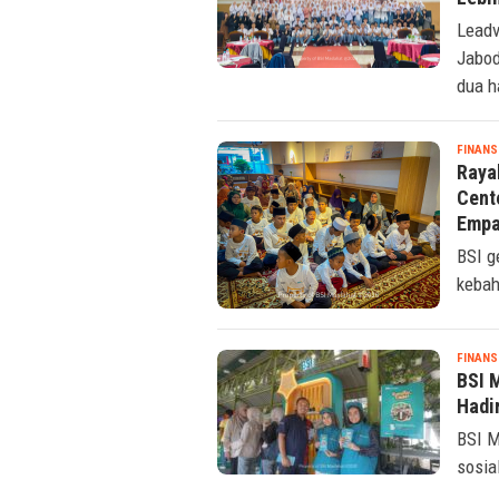
BSI M
keman
KISAH 
Lead
Menu
Lebi
Leadv
Jabod
dua h
FINANS
Raya
Cent
Empa
BSI g
kebah