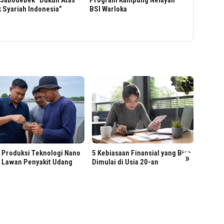
gram Kampung Nelayan
Menumbuhkan Kepemimpinan
Bingkisan
Warloka
dari Dalam, Melangkah Lebih
di Empat 
Jauh ke Depan
RPN Pe
Terima
iasaan Finansial yang Bisa
ai di Usia 20-an
»