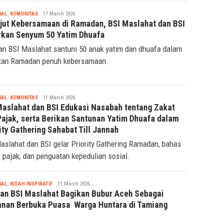
Tsaqif
IAL
,
KOMUNITAS
,
TRANSPORTASI
18 March 2026
Ridwan
Maslahat Dukung Program Posko Mudik BSI 2026,
rkan Layanan Sosial bagi Pemudik
aslahat dukung posko mudik Lebaran dengan layanan
l untuk kenyamanan dan ibadah pemudik.
Tsaqif
IAL
,
KOMUNITAS
17 March 2026
Ridwan
jut Kebersamaan di Ramadan, BSI Maslahat dan BSI
rkan Senyum 50 Yatim Dhuafa
an BSI Maslahat santuni 50 anak yatim dan dhuafa dalam
tan Ramadan penuh kebersamaan.
Tsaqif
IAL
,
KOMUNITAS
11 March 2026
Ridwan
Maslahat dan BSI Edukasi Nasabah tentang Zakat
Pajak, serta Berikan Santunan Yatim Dhuafa dalam