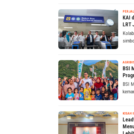
FINANS
BSI 
hing
BSI d
untuk
PERJA
KAI 
LRT 
Kolab
simbo
AGRIBI
BSI 
Prog