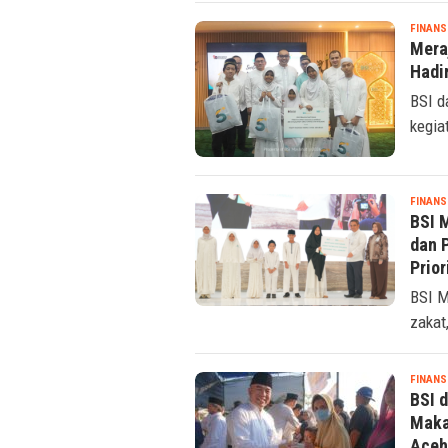
FINANS
BSI 
Hadi
BSI M
sosia
FINANS
Mera
Hadi
BSI d
kegia
FINANS
BSI 
dan 