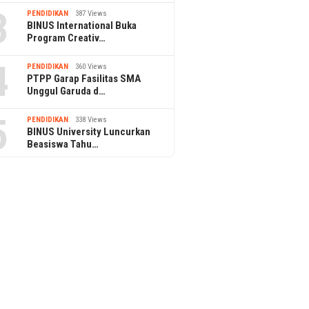
3
PENDIDIKAN
387 Views
BINUS International Buka
Program Creativ…
4
PENDIDIKAN
360 Views
PTPP Garap Fasilitas SMA
Unggul Garuda d…
5
PENDIDIKAN
338 Views
BINUS University Luncurkan
Beasiswa Tahu…
18 March 2026
17 March 2026
BSI Maslahat Dukung Program
Merajut Keber
Posko Mudik BSI 2026,
Ramadan, BSI 
ilad Ke-5 BSI
Hadirkan Layanan Sosial bagi
BSI Hadirkan 
 bersama BSI UMKM
Pemudik
Yatim Dhuafa
erbagi Paket