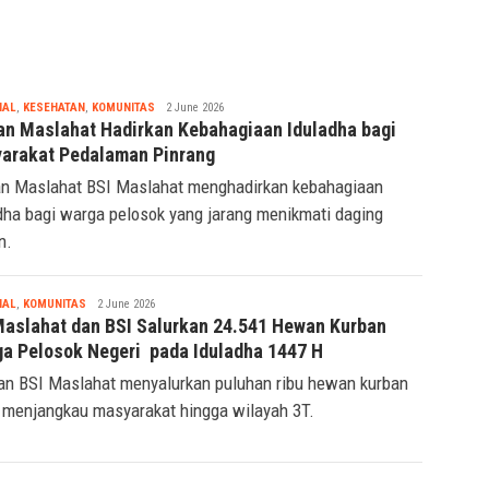
KAI Daop 2 Bandung Hentikan
Sementara KA Usai Gempa
Pangandaran
Tsaqif
IAL
,
KESEHATAN
,
KOMUNITAS
2 June 2026
Ridwan
an Maslahat Hadirkan Kebahagiaan Iduladha bagi
arakat Pedalaman Pinrang
n Maslahat BSI Maslahat menghadirkan kebahagiaan
dha bagi warga pelosok yang jarang menikmati daging
n.