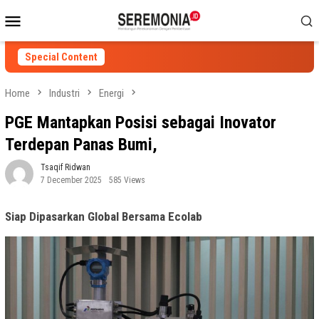
Skip
Mobile
to
Menu
content
Special Content
Home
Industri
Energi
PGE Mantapkan Posisi sebagai Inovator
Terdepan Panas Bumi,
Tsaqif Ridwan
7 December 2025
585 Views
Siap Dipasarkan Global Bersama Ecolab