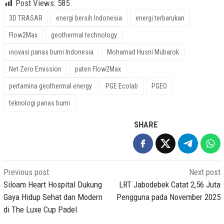
Post Views:
585
3D TRASAR
energi bersih Indonesia
energi terbarukan
Flow2Max
geothermal technology
inovasi panas bumi Indonesia
Mohamad Husni Mubarok
Net Zero Emission
paten Flow2Max
pertamina geothermal energy
PGE Ecolab
PGEO
teknologi panas bumi
SHARE
Post
Previous post
Next post
navigation
Siloam Heart Hospital Dukung
LRT Jabodebek Catat 2,56 Juta
Gaya Hidup Sehat dan Modern
Pengguna pada November 2025
di The Luxe Cup Padel