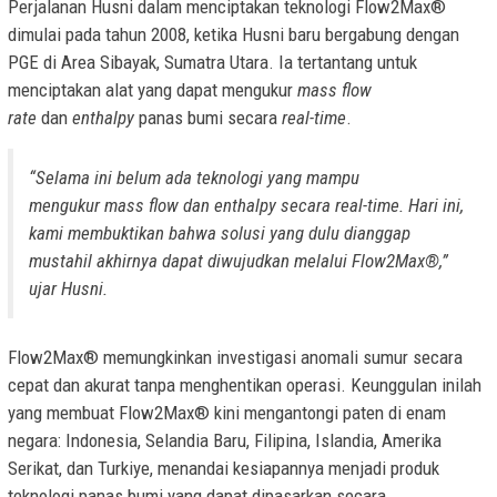
Perjalanan Husni dalam menciptakan teknologi Flow2Max®
dimulai pada tahun 2008, ketika Husni baru bergabung dengan
PGE di Area Sibayak, Sumatra Utara. Ia tertantang untuk
menciptakan alat yang dapat mengukur
mass flow
rate
dan
enthalpy
panas bumi secara
real-time
.
“Selama ini belum ada teknologi yang mampu
mengukur
mass flow
dan
enthalpy
secara
real-time
. Hari ini,
kami membuktikan bahwa solusi yang dulu dianggap
mustahil akhirnya dapat diwujudkan melalui Flow2Max®,”
ujar Husni.
Flow2Max® memungkinkan investigasi anomali sumur secara
cepat dan akurat tanpa menghentikan operasi. Keunggulan inilah
yang membuat Flow2Max® kini mengantongi paten di enam
negara: Indonesia, Selandia Baru, Filipina, Islandia, Amerika
Serikat, dan Turkiye, menandai kesiapannya menjadi produk
teknologi panas bumi yang dapat dipasarkan secara