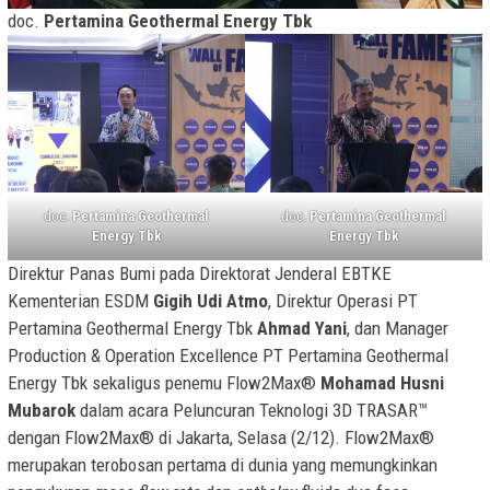
doc.
Pertamina Geothermal Energy Tbk
doc.
Pertamina Geothermal
doc.
Pertamina Geothermal
Energy Tbk
Energy Tbk
Direktur Panas Bumi pada Direktorat Jenderal EBTKE
Kementerian ESDM
Gigih Udi Atmo
, Direktur Operasi PT
Pertamina Geothermal Energy Tbk
Ahmad Yani
, dan Manager
Production & Operation Excellence PT Pertamina Geothermal
Energy Tbk sekaligus penemu Flow2Max®
Mohamad Husni
Mubarok
dalam acara Peluncuran Teknologi 3D TRASAR™
dengan Flow2Max® di Jakarta, Selasa (2/12). Flow2Max®
merupakan terobosan pertama di dunia yang memungkinkan