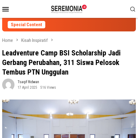
Skip
Mobile
to
Menu
content
Special Content
Home
Kisah Inspiratif
Leadventure Camp BSI Scholarship Jadi
Gerbang Perubahan, 311 Siswa Pelosok
Tembus PTN Unggulan
Tsaqif Ridwan
17 April 2025
516 Views