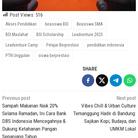
Post Views:
516
Akses Pendidikan
beasiswa BSI
Beasiswa SMA
BSI Maslahat
BSI Scholarship
Leadventure 2025
Leadventure Camp
Pelajar Berprestasi
pendidikan indonesia
PTN Unggulan
siswa berprestasi
SHARE
Post
Previous post
Next post
navigation
Sampah Makanan Naik 20%
Vibes Chill & Urban Culture
Selama Ramadan, Ini Cara Bank
Temanggung Hadir di Bandung:
DBS Indonesia Mencegahnya &
Sajikan Kopi, Budaya, dan
Dukung Ketahanan Pangan
UMKM Lokal
Sepanjang Tahun