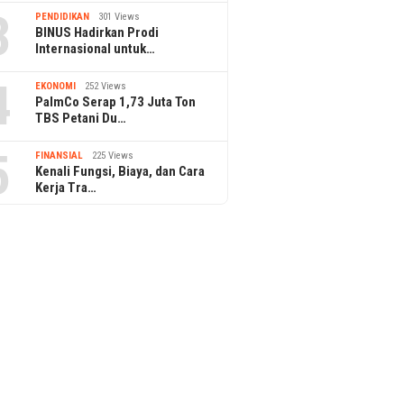
3
PENDIDIKAN
301 Views
BINUS Hadirkan Prodi
Internasional untuk…
4
EKONOMI
252 Views
PalmCo Serap 1,73 Juta Ton
TBS Petani Du…
5
FINANSIAL
225 Views
Kenali Fungsi, Biaya, dan Cara
Kerja Tra…
Club Tangerang Gelar
osial Kesehatan Gratis
MASTEL Desak Platform Digital
Pemerint
Global Ikut Bangun Infrastruktur
Ekspor M
RI