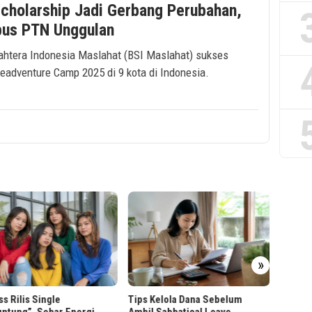
cholarship Jadi Gerbang Perubahan,
bus PTN Unggulan
jahtera Indonesia Maslahat (BSI Maslahat) sukses
eadventure Camp 2025 di 9 kota di Indonesia.
Lions 
Bakti S
»
iss Rilis Single
Tips Kelola Dana Sebelum
ntung”, Sebar Energi
Ambil Sabbatical Leave