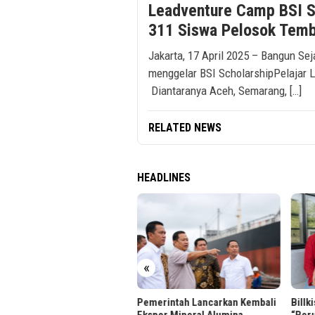
Leadventure Camp BSI S
311 Siswa Pelosok Tem
Jakarta, 17 April 2025 – Bangun Se
menggelar BSI ScholarshipPelajar L
Diantaranya Aceh, Semarang, […]
RELATED NEWS
HEADLINES
TEL Desak Platform Digital
«
bal Ikut Bangun Infrastruktur
Pemerintah Lancarkan Kembali
Billk
Ekspor Mineral Alumina
“Beru