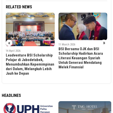
RELATED NEWS
«
»
11 March 2026
BSI Bersama OJK dan BSI
18 February 2026
Scholarship Hadirkan Acara
BSI Maslahat Perkuat
olarship
Literasi Keuangan Syariah
Kapasitas Diri dan Akses
ek,
Untuk Generasi Mendatang
Beasiswa 190 Pelajar di
mimpinan
Melek Finansial
Pangkep Melalui BSI Insp
ah Lebih
Day
HEADLINES