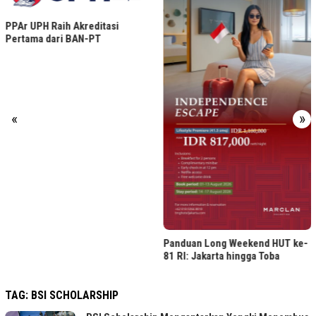
ASHTA District 8 Gelar Her
Reimagined, Rayakan Wast
Nusantara
«
»
Panduan Long Weekend HUT ke-
81 RI: Jakarta hingga Toba
TAG:
BSI SCHOLARSHIP