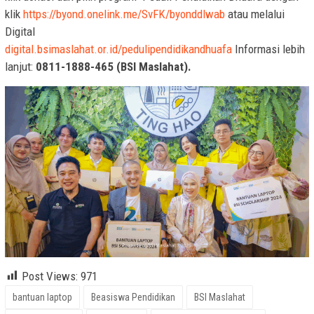
klik
https://byond.onelink.me/SvFK/byonddlwab
atau melalui
Digital
digital.bsimaslahat.or.id/pedulipendidikandhuafa
Informasi lebih
lanjut:
0811-1888-465 (BSI Maslahat).
Post Views:
971
bantuan laptop
Beasiswa Pendidikan
BSI Maslahat