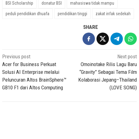
BSI Scholarship
donatur BSI
mahasiswa tidak mampu
peduli pendidikan dhuafa
pendidikan tinggi
zakat infak sedekah
SHARE
Post
Previous post
Next post
navigation
Acer for Business Perkuat
Omoinotake Rilis Lagu Baru
Solusi AI Enterprise melalui
“Gravity” Sebagai Tema Film
Peluncuran Altos BrainSphere™
Kolaborasi Jepang–Thailand
GB10 F1 dari Altos Computing
(LOVE SONG)