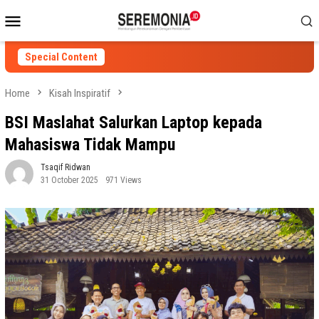
Skip
Mobile
to
Menu
content
Special Content
Home
Kisah Inspiratif
BSI Maslahat Salurkan Laptop kepada
Mahasiswa Tidak Mampu
Tsaqif Ridwan
31 October 2025
971 Views