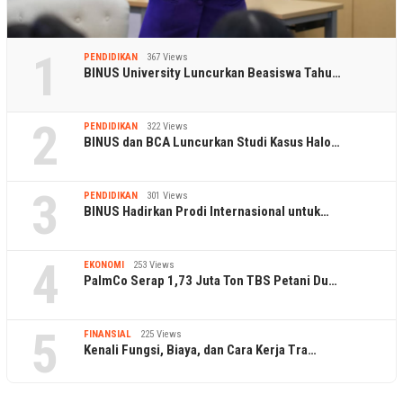
1
PENDIDIKAN
367 Views
BINUS University Luncurkan Beasiswa Tahu…
2
PENDIDIKAN
322 Views
BINUS dan BCA Luncurkan Studi Kasus Halo…
3
PENDIDIKAN
301 Views
BINUS Hadirkan Prodi Internasional untuk…
4
EKONOMI
253 Views
PalmCo Serap 1,73 Juta Ton TBS Petani Du…
5
FINANSIAL
225 Views
Kenali Fungsi, Biaya, dan Cara Kerja Tra…