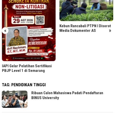
Bintang Laut PIK Gabungkan
Kuliner, Mancing, dan Ruang
Komunitas
Kebun Rancabali PTPN I Disorot
«
»
Media Dokumenter AS
si
TAG:
PENDIDIKAN TINGGI
Ribuan Calon Mahasiswa Padati Pendaftaran
BINUS University