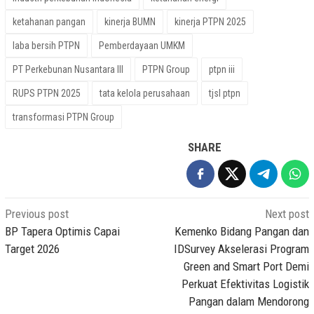
ketahanan pangan
kinerja BUMN
kinerja PTPN 2025
laba bersih PTPN
Pemberdayaan UMKM
PT Perkebunan Nusantara III
PTPN Group
ptpn iii
RUPS PTPN 2025
tata kelola perusahaan
tjsl ptpn
transformasi PTPN Group
SHARE
Post
Previous post
Next post
navigation
BP Tapera Optimis Capai
Kemenko Bidang Pangan dan
Target 2026
IDSurvey Akselerasi Program
Green and Smart Port Demi
Perkuat Efektivitas Logistik
Pangan dalam Mendorong