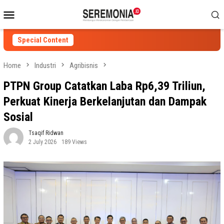
Skip
Mobile
to
Menu
content
Special Content
Home
Industri
Agribisnis
PTPN Group Catatkan Laba Rp6,39 Triliun,
Perkuat Kinerja Berkelanjutan dan Dampak
Sosial
Tsaqif Ridwan
2 July 2026
189 Views