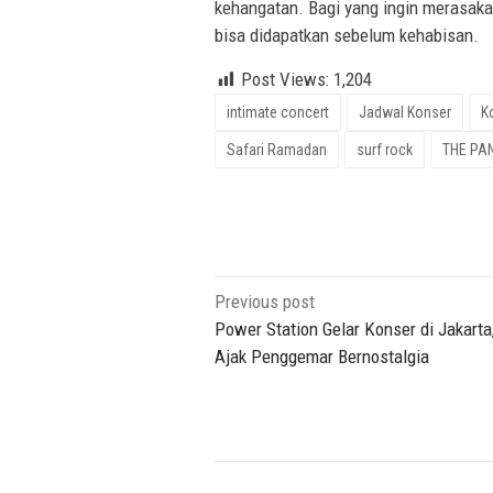
kehangatan. Bagi yang ingin merasak
bisa didapatkan sebelum kehabisan.
Post Views:
1,204
intimate concert
Jadwal Konser
K
Safari Ramadan
surf rock
THE PA
Post
Previous post
navigation
Power Station Gelar Konser di Jakarta
Ajak Penggemar Bernostalgia