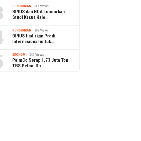
3
PENDIDIKAN
317 Views
BINUS dan BCA Luncurkan
Studi Kasus Halo…
4
PENDIDIKAN
292 Views
BINUS Hadirkan Prodi
Internasional untuk…
5
EKONOMI
247 Views
PalmCo Serap 1,73 Juta Ton
TBS Petani Du…