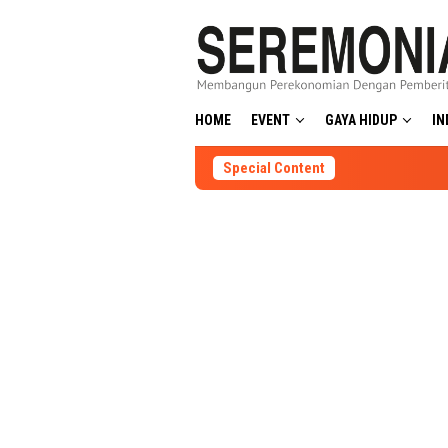
Skip
to
content
HOME
EVENT
GAYA HIDUP
IN
Special Content