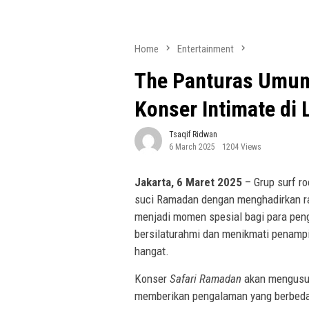
Home
Entertainment
The Panturas Umum
Konser Intimate di 
Tsaqif Ridwan
6 March 2025
1204 Views
Jakarta, 6 Maret 2025
– Grup surf ro
suci Ramadan dengan menghadirkan ra
menjadi momen spesial bagi para peng
bersilaturahmi dan menikmati penampi
hangat.
Konser
Safari Ramadan
akan mengusun
memberikan pengalaman yang berbeda 