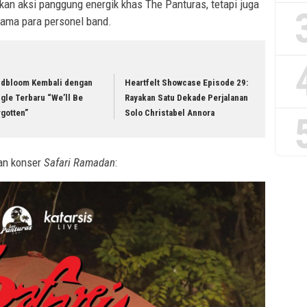
hkan aksi panggung energik khas The Panturas, tetapi juga
ama para personel band.
ldbloom Kembali dengan
Heartfelt Showcase Episode 29:
gle Terbaru “We’ll Be
Rayakan Satu Dekade Perjalanan
gotten”
Solo Christabel Annora
ian konser
Safari Ramadan
: