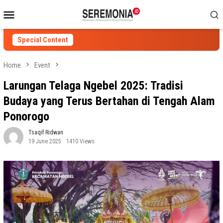
Skip
Mobile
to
Menu
content
Special Content
Home
Event
Larungan Telaga Ngebel 2025: Tradisi
Budaya yang Terus Bertahan di Tengah Alam
Ponorogo
Tsaqif Ridwan
19 June 2025
1410 Views