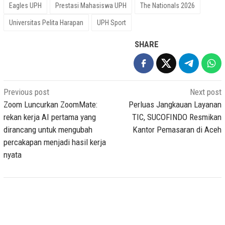
Eagles UPH
Prestasi Mahasiswa UPH
The Nationals 2026
Universitas Pelita Harapan
UPH Sport
SHARE
Post
Previous post
Next post
navigation
Zoom Luncurkan ZoomMate:
Perluas Jangkauan Layanan
rekan kerja AI pertama yang
TIC, SUCOFINDO Resmikan
dirancang untuk mengubah
Kantor Pemasaran di Aceh
percakapan menjadi hasil kerja
nyata