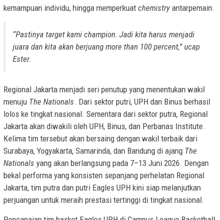
kemampuan individu, hingga memperkuat
chemistry
antarpemain.
“Pastinya target kami
champion
. Jadi kita harus menjadi
juara dan kita akan berjuang
more than 100 percent,
” ucap
Ester.
Regional Jakarta menjadi seri penutup yang menentukan wakil
menuju
The Nationals
. Dari sektor putri, UPH dan Binus berhasil
lolos ke tingkat nasional. Sementara dari sektor putra, Regional
Jakarta akan diwakili oleh UPH, Binus, dan Perbanas Institute.
Kelima tim tersebut akan bersaing dengan wakil terbaik dari
Surabaya, Yogyakarta, Samarinda, dan Bandung di ajang
The
Nationals
yang akan berlangsung pada 7–13 Juni 2026. Dengan
bekal performa yang konsisten sepanjang perhelatan Regional
Jakarta, tim putra dan putri Eagles UPH kini siap melanjutkan
perjuangan untuk meraih prestasi tertinggi di tingkat nasional.
Pencapaian tim basket Eagles UPH di Campus League Basketball