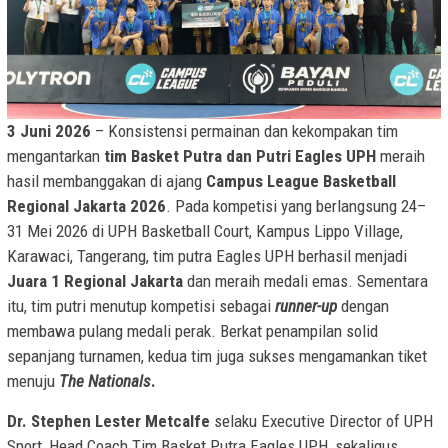
3 Juni 2026
– Konsistensi permainan dan kekompakan tim
mengantarkan
tim Basket Putra dan Putri Eagles UPH
meraih
hasil membanggakan di ajang
Campus League Basketball
Regional Jakarta 2026
. Pada kompetisi yang berlangsung 24–
31 Mei 2026 di UPH Basketball Court, Kampus Lippo Village,
Karawaci, Tangerang, tim putra Eagles UPH berhasil menjadi
Juara 1 Regional Jakarta
dan meraih medali emas. Sementara
itu, tim putri menutup kompetisi sebagai
runner-up
dengan
membawa pulang medali perak. Berkat penampilan solid
sepanjang turnamen, kedua tim juga sukses mengamankan tiket
menuju
The Nationals
.
Dr. Stephen Lester Metcalfe
selaku Executive Director of UPH
Sport, Head Coach Tim Basket Putra Eagles UPH, sekaligus