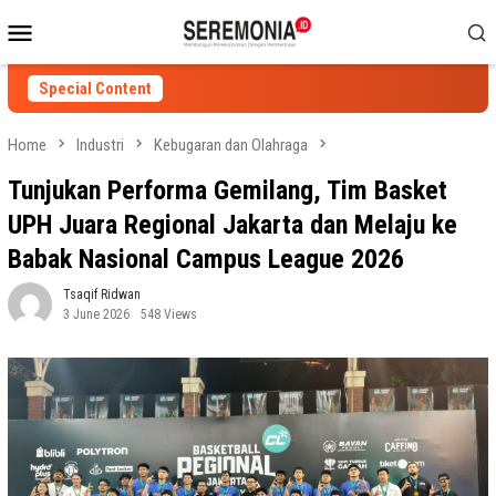
Skip
Mobile
to
Menu
content
Special Content
Home
Industri
Kebugaran dan Olahraga
Tunjukan Performa Gemilang, Tim Basket
UPH Juara Regional Jakarta dan Melaju ke
Babak Nasional Campus League 2026
Tsaqif Ridwan
3 June 2026
548 Views