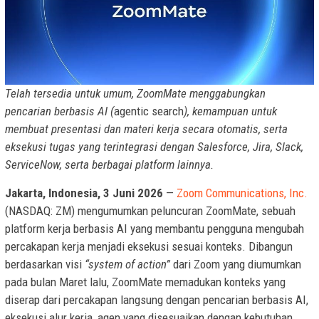
Telah tersedia untuk umum, ZoomMate menggabungkan
pencarian berbasis AI (
agentic search
), kemampuan untuk
membuat presentasi dan materi kerja secara otomatis, serta
eksekusi tugas yang terintegrasi dengan Salesforce, Jira, Slack,
ServiceNow, serta berbagai platform lainnya.
Jakarta, Indonesia, 3 Juni 2026
—
Zoom Communications, Inc.
(NASDAQ: ZM) mengumumkan peluncuran ZoomMate, sebuah
platform kerja berbasis AI yang membantu pengguna mengubah
percakapan kerja menjadi eksekusi sesuai konteks. Dibangun
berdasarkan visi
“system of action”
dari Zoom yang diumumkan
pada bulan Maret lalu, ZoomMate memadukan konteks yang
diserap dari percakapan langsung dengan pencarian berbasis AI,
eksekusi alur kerja, agen yang disesuaikan dengan kebutuhan,