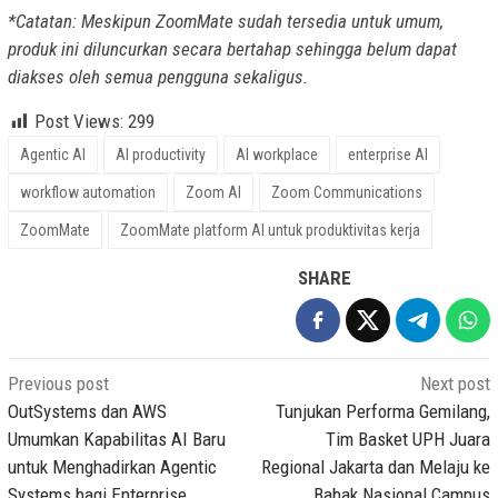
*Catatan: Meskipun ZoomMate sudah tersedia untuk umum,
produk ini diluncurkan secara bertahap sehingga belum dapat
diakses oleh semua pengguna sekaligus.
Post Views:
299
Agentic AI
AI productivity
AI workplace
enterprise AI
workflow automation
Zoom AI
Zoom Communications
ZoomMate
ZoomMate platform AI untuk produktivitas kerja
SHARE
Post
Previous post
Next post
navigation
OutSystems dan AWS
Tunjukan Performa Gemilang,
Umumkan Kapabilitas AI Baru
Tim Basket UPH Juara
untuk Menghadirkan Agentic
Regional Jakarta dan Melaju ke
Systems bagi Enterprise
Babak Nasional Campus