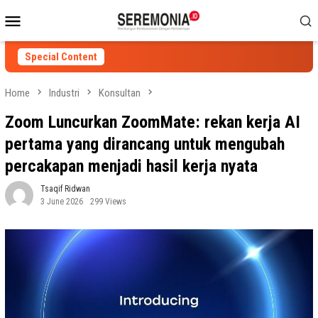
Skip
Mobile
to
Menu
content
Special Content
Home
Industri
Konsultan
Zoom Luncurkan ZoomMate: rekan kerja AI
pertama yang dirancang untuk mengubah
percakapan menjadi hasil kerja nyata
Tsaqif Ridwan
3 June 2026
299 Views