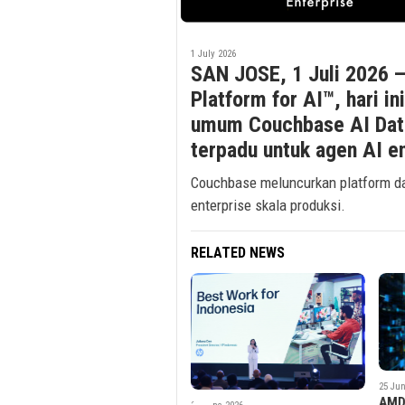
1 July 2026
SAN JOSE, 1 Juli 2026 
Platform for AI™, hari 
umum Couchbase AI Data 
terpadu untuk agen AI en
Couchbase meluncurkan platform d
enterprise skala produksi.
RELATED NEWS
25 June 2026
24 Jun
AMD dan Rackspace
Max