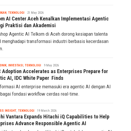
Tsaqif
IKAN
,
TEKNOLOGI
21 May 2026
Ridwan
om AI Center Aceh Kenalkan Implementasi Agentic
agi Praktisi dan Akademisi
hop Agentic AI Telkom di Aceh dorong kesiapan talenta
al menghadapi transformasi industri berbasis kecerdasan
n.
Tsaqif
ONIK
,
INVESTASI
,
TEKNOLOGI
9 May 2026
Ridwan
C Adoption Accelerates as Enterprises Prepare for
tic AI, IDC White Paper Finds
formasi AI enterprise memasuki era agentic AI dengan AI
bagai fondasi workflow cerdas real-time.
Tsaqif
SS INSIGHT
,
TEKNOLOGI
19 March 2026
Ridwan
hi Vantara Expands Hitachi iQ Capabilities to Help
rprises Advance Responsible Agentic AI