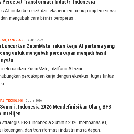
k Percepat Transformasi Industri Indonesia
ic AI mulai bergerak dari eksperimen menuju implementasi
 dan mengubah cara bisnis beroperasi.
Tsaqif
LTAN
,
TEKNOLOGI
3 June 2026
Ridwan
 Luncurkan ZoomMate: rekan kerja AI pertama yang
ncang untuk mengubah percakapan menjadi hasil
 nyata
meluncurkan ZoomMate, platform AI yang
ubungkan percakapan kerja dengan eksekusi tugas lintas
si.
Tsaqif
IAL
,
TEKNOLOGI
3 June 2026
Ridwan
 Summit Indonesia 2026 Mendefinisikan Ulang BFSI
a Intelijen
 strategis BFSI Indonesia Summit 2026 membahas AI,
si keuangan, dan transformasi industri masa depan.