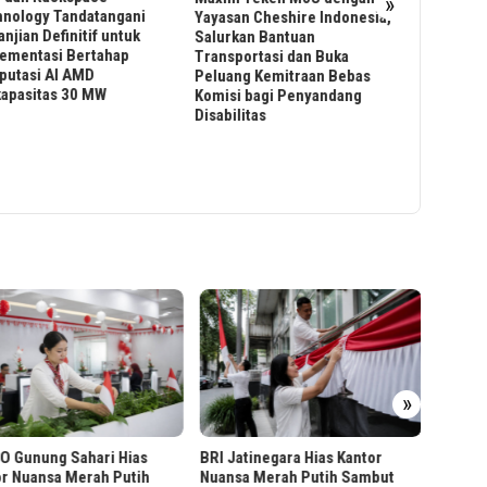
»
24 June 2026
Zoom Lun
san Cheshire Indonesia,
Lintasarta dan OpenClaw
rekan ker
rkan Bantuan
Perkuat Ekosistem Agentic AI
dirancan
sportasi dan Buka
untuk Percepat Transformasi
percakapa
ang Kemitraan Bebas
Industri Indonesia
kerja nya
si bagi Penyandang
bilitas
Sambut
»
Kelapa
Merah 
Sambut HUT ke-81 RI, BRI
atinegara Hias Kantor
Kemayoran Hias Kantor Merah
sa Merah Putih Sambut