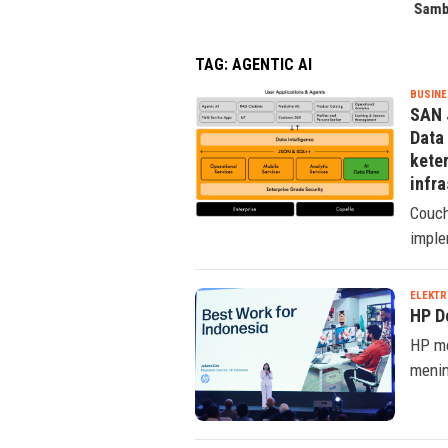
Sambut HUT RI
HUT 
TAG:
AGENTIC AI
BUSINE
SAN 
Data
kete
infra
Couch
imple
ELEKTR
HP D
HP me
menin