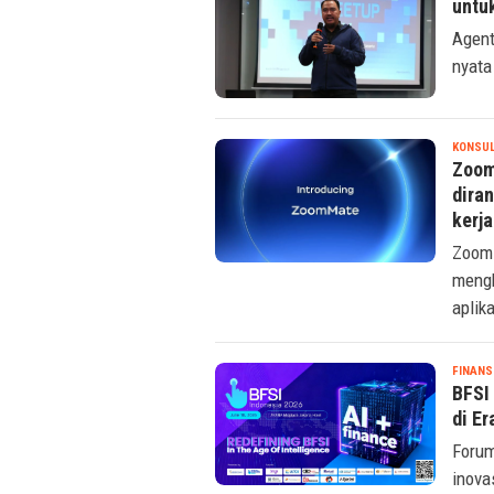
untu
Agent
nyata
KONSU
Zoom
dira
kerja
Zoom 
mengh
aplika
FINANS
BFSI
di Er
Forum
inova