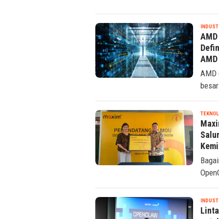
INDUST
AMD 
Defi
AMD 
AMD d
besar
TEKNOL
Maxi
Salu
Kemi
Bagai
OpenC
INDUST
Lint