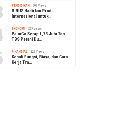
3
PENDIDIKAN
301 Views
BINUS Hadirkan Prodi
Internasional untuk…
4
EKONOMI
253 Views
PalmCo Serap 1,73 Juta Ton
TBS Petani Du…
5
FINANSIAL
225 Views
Kenali Fungsi, Biaya, dan Cara
Kerja Tra…
3 June 2026
BFSI Summit Indonesia 2026
21 May 2026
Mendefinisikan Ulang BFSI di
Telkom AI Cen