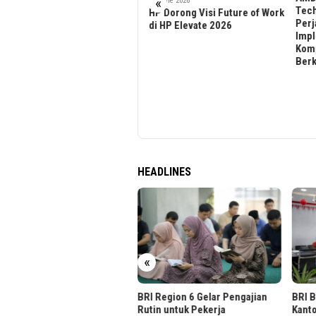
«
26 June 2026
Technology Tandatangani
Yaya
HP Dorong Visi Future of Work
Perjanjian Definitif untuk
Salu
di HP Elevate 2026
Implementasi Bertahap
Tran
Komputasi AI AMD
Pelu
Berkapasitas 30 MW
Komi
Disa
HEADLINES
«
 Region 6 Gelar Pengajian
BRI BO Gunung Sahari Hias
BRI J
in untuk Pekerja
Kantor Nuansa Merah Putih
Nuan