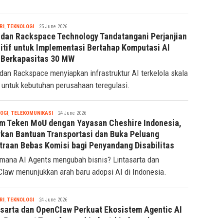
Tsaqif
RI
,
TEKNOLOGI
25 June 2026
Ridwan
dan Rackspace Technology Tandatangani Perjanjian
nitif untuk Implementasi Bertahap Komputasi AI
Berkapasitas 30 MW
an Rackspace menyiapkan infrastruktur AI terkelola skala
 untuk kebutuhan perusahaan teregulasi.
Tsaqif
OGI
,
TELEKOMUNIKASI
24 June 2026
Ridwan
m Teken MoU dengan Yayasan Cheshire Indonesia,
rkan Bantuan Transportasi dan Buka Peluang
traan Bebas Komisi bagi Penyandang Disabilitas
mana AI Agents mengubah bisnis? Lintasarta dan
law menunjukkan arah baru adopsi AI di Indonesia.
Tsaqif
RI
,
TEKNOLOGI
24 June 2026
Ridwan
asarta dan OpenClaw Perkuat Ekosistem Agentic AI