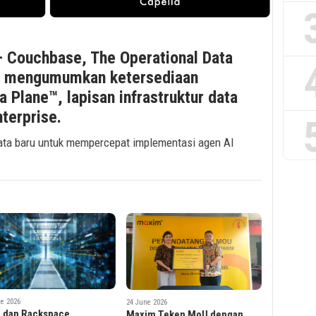
— Couchbase, The Operational Data
ini mengumumkan ketersediaan
Plane™, lapisan infrastruktur data
terprise.
ata baru untuk mempercepat implementasi agen AI
e 2026
im Teken MoU dengan
3 June 2026