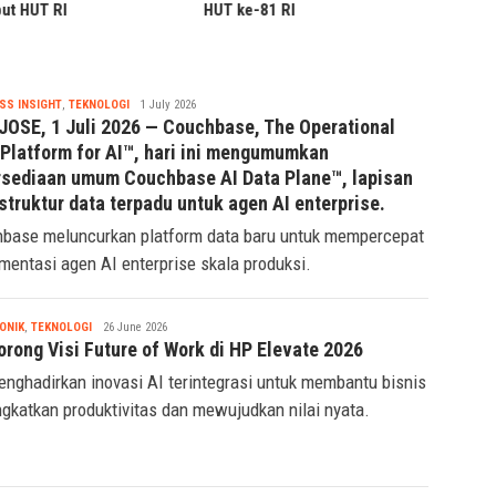
Putih
ke-81 RI
Tsaqif
SS INSIGHT
,
TEKNOLOGI
1 July 2026
Ridwan
JOSE, 1 Juli 2026 — Couchbase, The Operational
 Platform for AI™, hari ini mengumumkan
rsediaan umum Couchbase AI Data Plane™, lapisan
struktur data terpadu untuk agen AI enterprise.
base meluncurkan platform data baru untuk mempercepat
mentasi agen AI enterprise skala produksi.
Tsaqif
ONIK
,
TEKNOLOGI
26 June 2026
Ridwan
orong Visi Future of Work di HP Elevate 2026
nghadirkan inovasi AI terintegrasi untuk membantu bisnis
gkatkan produktivitas dan mewujudkan nilai nyata.