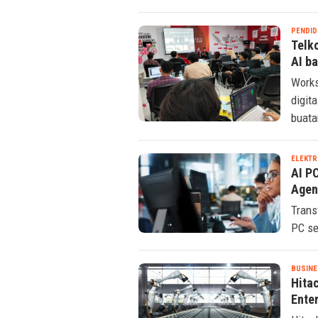
PENDID
Telk
AI b
Works
digit
buata
ELEKTR
AI P
Agen
Trans
PC se
BUSINE
Hitac
Ente