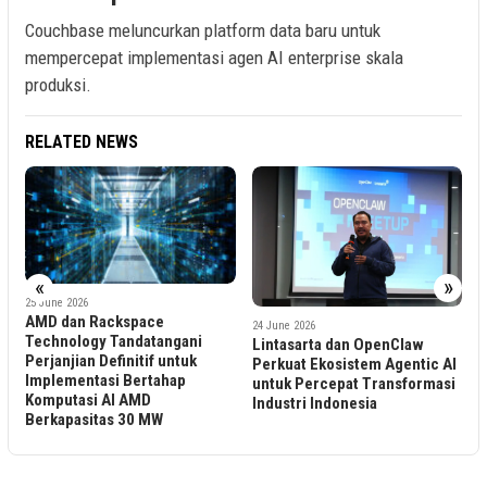
Couchbase meluncurkan platform data baru untuk
mempercepat implementasi agen AI enterprise skala
produksi.
RELATED NEWS
«
»
12 June 2026
ce
24 June 2026
Tencent Cloud
tangani
Lintasarta dan OpenClaw
Memperkenalkan Ejen 
f untuk
Perkuat Ekosistem Agentic AI
Baharu, WorkBuddy da
tahap
untuk Percepat Transformasi
Miora, Memacu Inovasi
D
Industri Indonesia
Hasil Perniagaan Seben
MW
Seluruh Asia Tenggara