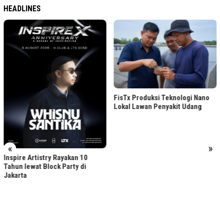
HEADLINES
FisTx Produksi Teknologi Nano
5 Kebiasaan Finansial ya
Lokal Lawan Penyakit Udang
Dimulai di Usia 20-an
«
»
10
di