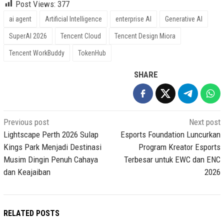
Post Views:
377
ai agent
Artificial Intelligence
enterprise AI
Generative AI
SuperAI 2026
Tencent Cloud
Tencent Design Miora
Tencent WorkBuddy
TokenHub
SHARE
Post
Previous post
Next post
navigation
Lightscape Perth 2026 Sulap
Esports Foundation Luncurkan
Kings Park Menjadi Destinasi
Program Kreator Esports
Musim Dingin Penuh Cahaya
Terbesar untuk EWC dan ENC
dan Keajaiban
2026
RELATED POSTS