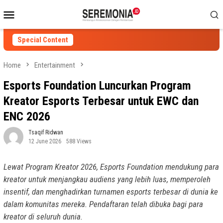
Skip
Mobile
to
Menu
content
Special Content
Home
Entertainment
Esports Foundation Luncurkan Program
Kreator Esports Terbesar untuk EWC dan
ENC 2026
Tsaqif Ridwan
12 June 2026
588 Views
Lewat Program Kreator 2026, Esports Foundation mendukung para
kreator untuk menjangkau audiens yang lebih luas, memperoleh
insentif, dan menghadirkan turnamen esports terbesar di dunia ke
dalam komunitas mereka. Pendaftaran telah dibuka bagi para
kreator di seluruh dunia.