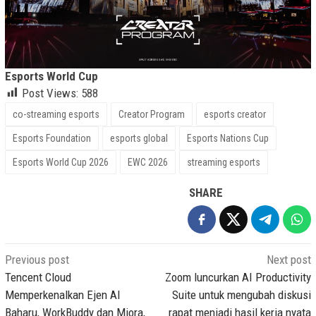
Esports World Cup
Post Views:
588
co-streaming esports
Creator Program
esports creator
Esports Foundation
esports global
Esports Nations Cup
Esports World Cup 2026
EWC 2026
streaming esports
SHARE
Post
Previous post
Next post
navigation
Tencent Cloud
Zoom luncurkan AI Productivity
Memperkenalkan Ejen AI
Suite untuk mengubah diskusi
Baharu, WorkBuddy dan Miora,
rapat menjadi hasil kerja nyata