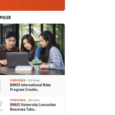
PULER
1
PENDIDIKAN
414 Views
BINUS International Buka
Program Creativ…
2
PENDIDIKAN
365 Views
BINUS University Luncurkan
Beasiswa Tahu…