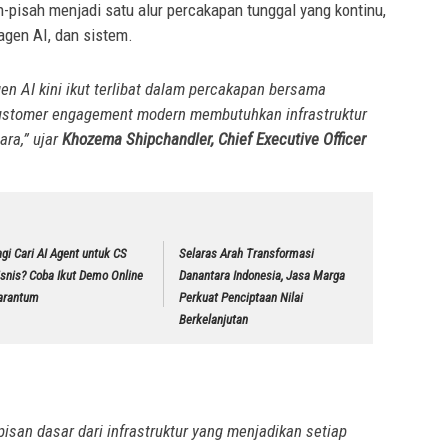
-pisah menjadi satu alur percakapan tunggal yang kontinu,
agen AI, dan sistem.
Agen AI kini ikut terlibat dalam percakapan bersama
ustomer engagement
modern membutuhkan infrastruktur
ara,” ujar
Khozema Shipchandler, Chief Executive Officer
agi Cari AI Agent untuk CS
Selaras Arah Transformasi
isnis? Coba Ikut Demo Online
Danantara Indonesia, Jasa Marga
arantum
Perkuat Penciptaan Nilai
Berkelanjutan
isan dasar dari infrastruktur yang menjadikan setiap