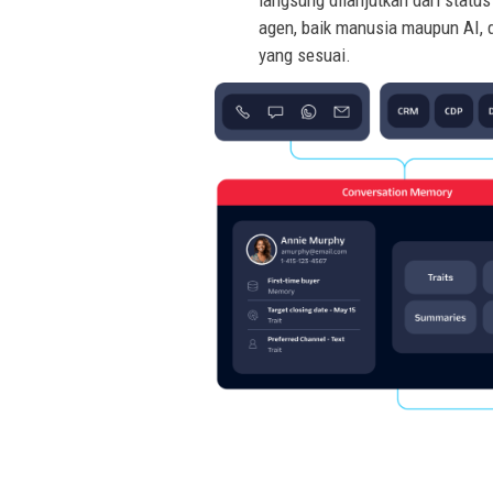
langsung dilanjutkan dari statu
agen, baik manusia maupun AI, d
yang sesuai.