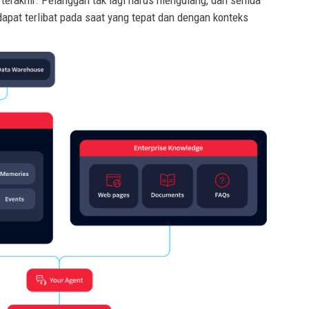
s terakhir. Pelanggan tak lagi harus mengulang, dan semua
apat terlibat pada saat yang tepat dan dengan konteks