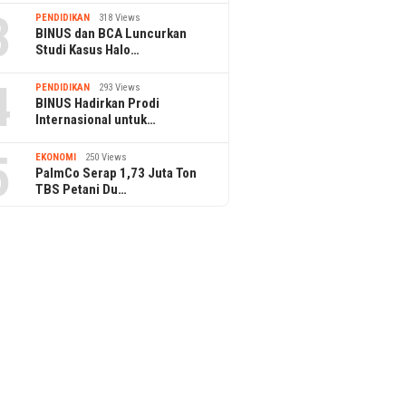
3
PENDIDIKAN
318 Views
BINUS dan BCA Luncurkan
Studi Kasus Halo…
4
PENDIDIKAN
293 Views
BINUS Hadirkan Prodi
Internasional untuk…
5
EKONOMI
250 Views
PalmCo Serap 1,73 Juta Ton
TBS Petani Du…