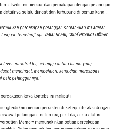
latform Twilio ini memastikan percakapan dengan pelanggan
iap detailnya selalu diingat dan terhubung di semua kanal.
rlakukan percakapan pelanggan seolah-olah itu adalah
langgan tersebut,” ujar
Inbal Shani, Chief Product Officer
 level infrastruktur, sehingga setiap bisnis yang
lio dapat mengingat, mempelajari, kemudian merespons
al baik pelanggannya.”
rcakapan kaya konteks ini meliputi:
 menghadirkan memori persisten di setiap interaksi dengan
wayat pelanggan, preferensi, perilaku, serta status
nversation Memory memungkinkan setiap percakapan