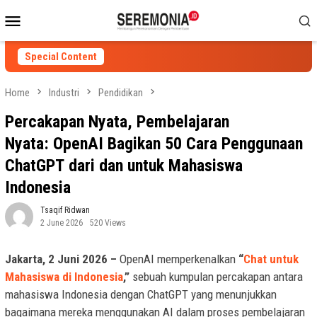
Skip
Mobile
to
Menu
content
Special Content
Home
Industri
Pendidikan
Percakapan Nyata, Pembelajaran
Nyata: OpenAI Bagikan 50 Cara Penggunaan
ChatGPT dari dan untuk Mahasiswa
Indonesia
Tsaqif Ridwan
2 June 2026
520 Views
Jakarta, 2 Juni 2026 –
OpenAI memperkenalkan
“
Chat untuk
Mahasiswa di Indonesia
,”
sebuah kumpulan percakapan antara
mahasiswa Indonesia dengan ChatGPT yang menunjukkan
bagaimana mereka menggunakan AI dalam proses pembelajaran