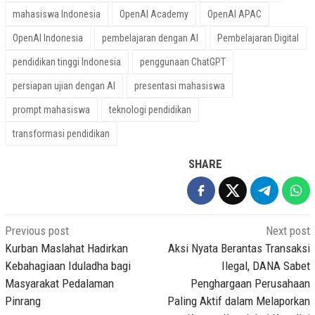
mahasiswa Indonesia
OpenAI Academy
OpenAI APAC
OpenAI Indonesia
pembelajaran dengan AI
Pembelajaran Digital
pendidikan tinggi Indonesia
penggunaan ChatGPT
persiapan ujian dengan AI
presentasi mahasiswa
prompt mahasiswa
teknologi pendidikan
transformasi pendidikan
SHARE
Post
Previous post
Next post
navigation
Kurban Maslahat Hadirkan
Aksi Nyata Berantas Transaksi
Kebahagiaan Iduladha bagi
Ilegal, DANA Sabet
Masyarakat Pedalaman
Penghargaan Perusahaan
Pinrang
Paling Aktif dalam Melaporkan