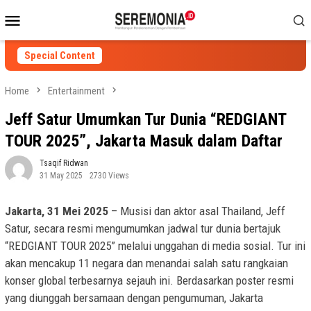
Skip
Mobile
to
Menu
content
Special Content
Home
Entertainment
Jeff Satur Umumkan Tur Dunia “REDGIANT
TOUR 2025”, Jakarta Masuk dalam Daftar
Tsaqif Ridwan
31 May 2025
2730 Views
Jakarta, 31 Mei 2025
– Musisi dan aktor asal Thailand, Jeff
Satur, secara resmi mengumumkan jadwal tur dunia bertajuk
“REDGIANT TOUR 2025” melalui unggahan di media sosial. Tur ini
akan mencakup 11 negara dan menandai salah satu rangkaian
konser global terbesarnya sejauh ini. Berdasarkan poster resmi
yang diunggah bersamaan dengan pengumuman, Jakarta