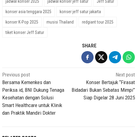
jadwal konser 2025
jadwal konser jeff satur
Jeff Satur
konser asia tenggara 2025
konser jeff satur jakarta
konser K-Pop 2025
musisi Thailand
redgiant tour 2025
tiket konser Jeff Satur
SHARE
Post
Previous post
Next post
navigation
Bersama Kemenkes dan
Konser Bertajuk “Firasat
Periksa.id, BNI Dukung Tenaga
Bidadari Bukan Sebatas Mimpi”
Kesehatan dengan Solusi
Siap Digelar 28 Juni 2025
Smart Healthcare untuk Klinik
dan Praktik Mandiri Dokter