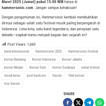
Maret 2025 (Jumat) pukul 15.00 WIB
hanya di
hammersonic.com
. Jangan sampai kehabisan!
Dengan pengumuman ini, Hammersonic kembali membuktikan
dirinya sebagai salah satu festival musik paling berpengaruh di
Indonesia. Lima kota, satu band legendaris, dan perayaan satu
dekade—siapkah kamu menjadi bagian dari sejarah ini?
Post Views:
1,660
band internasional
Hammersonic 2025
Hammersonic Festival
konser Bandung
Konser Indonesia
Konser Jakarta
konser Medan
Konser Solo
konser Surabaya
metal festival
musik keras
post-hardcore
Saosin
Tiket konser
tour Saosin
SHARE