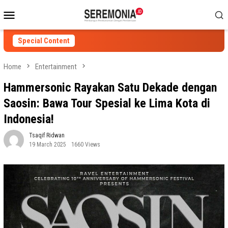
Skip
Mobile
to
Menu
content
Special Content
Home
Entertainment
Hammersonic Rayakan Satu Dekade dengan
Saosin: Bawa Tour Spesial ke Lima Kota di
Indonesia!
Tsaqif Ridwan
19 March 2025
1660 Views