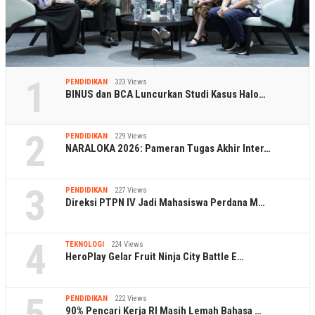
1
PENDIDIKAN
323 Views
BINUS dan BCA Luncurkan Studi Kasus Halo…
2
PENDIDIKAN
229 Views
NARALOKA 2026: Pameran Tugas Akhir Inter…
3
PENDIDIKAN
227 Views
Direksi PTPN IV Jadi Mahasiswa Perdana M…
4
TEKNOLOGI
224 Views
HeroPlay Gelar Fruit Ninja City Battle E…
5
PENDIDIKAN
222 Views
90% Pencari Kerja RI Masih Lemah Bahasa …