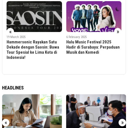
5
«
»
K
R
19 March 2025
6 February 2025
Hammersonic Rayakan Satu
Halu Music Festival 2025
Dekade dengan Saosin: Bawa
Hadir di Surabaya: Perpaduan
Tour Spesial ke Lima Kota di
Musik dan Komedi
Indonesia!
HEADLINES
«
»