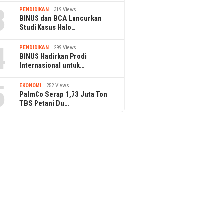
3
PENDIDIKAN
319 Views
BINUS dan BCA Luncurkan
Studi Kasus Halo…
4
PENDIDIKAN
299 Views
BINUS Hadirkan Prodi
Internasional untuk…
5
EKONOMI
252 Views
PalmCo Serap 1,73 Juta Ton
TBS Petani Du…
28 November 2025
BSI Maslahat Respon Sigap
025
27 November 2025
Musibah Banjir dan Tanah
etapang Desak
Kahitna Malam
Longsor di Sukabumi
BUMN, ESDM dan
Resepsi “Karya
n Listrik untuk 47
Jadi ke-732 K
etapang