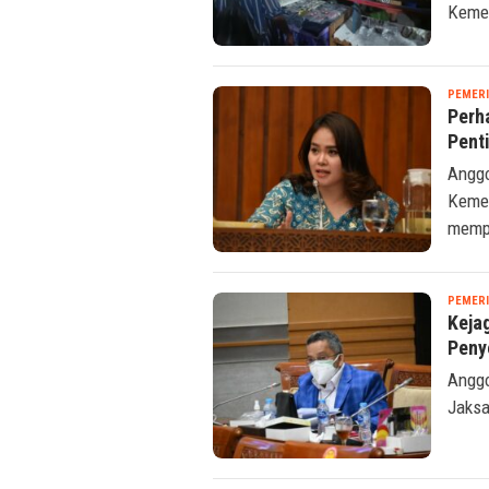
Kemen
PEMER
Perh
Pent
Anggo
Kemen
mempe
PEMER
Keja
Peny
Anggo
Jaksa