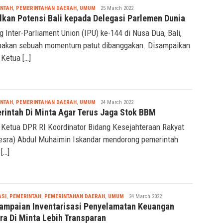
Nabila
INTAH
,
PEMERINTAHAN DAERAH
,
UMUM
25 March 2022
lkan Potensi Bali kepada Delegasi Parlemen Dunia
g Inter-Parliament Union (IPU) ke-144 di Nusa Dua, Bali,
akan sebuah momentum patut dibanggakan. Disampaikan
 Ketua […]
Nabila
INTAH
,
PEMERINTAHAN DAERAH
,
UMUM
24 March 2022
rintah Di Minta Agar Terus Jaga Stok BBM
 Ketua DPR RI Koordinator Bidang Kesejahteraan Rakyat
esra) Abdul Muhaimin Iskandar mendorong pemerintah
[…]
Nabila
ASI
,
PEMERINTAH
,
PEMERINTAHAN DAERAH
,
UMUM
24 March 2022
ampaian Inventarisasi Penyelamatan Keuangan
ra Di Minta Lebih Transparan