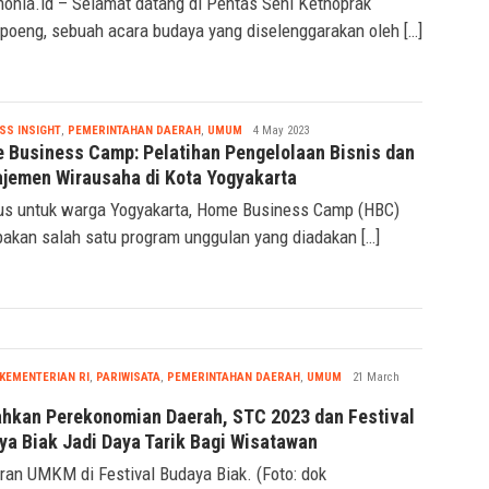
onia.id – Selamat datang di Pentas Seni Kethoprak
oeng, sebuah acara budaya yang diselenggarakan oleh […]
Seremonia
SS INSIGHT
,
PEMERINTAHAN DAERAH
,
UMUM
4 May 2023
 Business Camp: Pelatihan Pengelolaan Bisnis dan
jemen Wirausaha di Kota Yogyakarta
s untuk warga Yogyakarta, Home Business Camp (HBC)
akan salah satu program unggulan yang diadakan […]
Seremonia
KEMENTERIAN RI
,
PARIWISATA
,
PEMERINTAHAN DAERAH
,
UMUM
21 March
ahkan Perekonomian Daerah, STC 2023 dan Festival
ya Biak Jadi Daya Tarik Bagi Wisatawan
an UMKM di Festival Budaya Biak. (Foto: dok