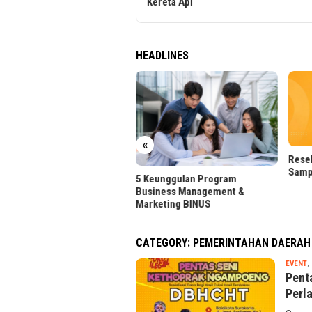
Kereta Api
HEADLINES
«
Reseller Layanan Media Sosial,
Sampingan Senyap Gen Z
eunggulan Program
FLOQ 
iness Management &
Perku
keting BINUS
CATEGORY:
PEMERINTAHAN DAERAH
EVENT
,
Pent
Perl