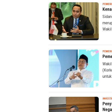
PEMER
Kena
Sidan
merup
Wakil
PEMER
Peme
Wakil
(Kork
untuk 
INVEST
Peny
Nega