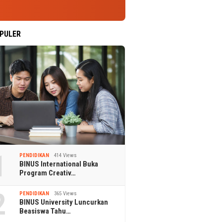
PULER
1
PENDIDIKAN
414 Views
BINUS International Buka
Program Creativ…
2
PENDIDIKAN
365 Views
BINUS University Luncurkan
Beasiswa Tahu…