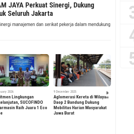
PAM JAYA Perkuat Sinergi, Dukung
uk Seluruh Jakarta
inergi manajemen dan serikat pekerja dalam mendukung
2 December 2
»
ember 2025
8 December 2025
Bupati K
merasi Kereta di Wilayah
Raih TOP 100 CEO 2025,
Menteri 
 2 Bandung Dukung
Direksi Bankaltimtara Berhasil
PLN Bangu
litas Harian Masyarakat
Catatkan Kinerja Positif di
Desa di K
 Barat
Tengah Tantangan Ekonomi