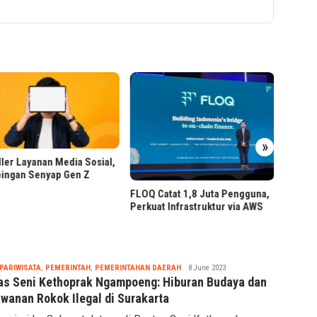
Smart 
Tech d
»
Bittime Dukung Penguatan
Catat 1,8 Juta Pengguna,
Pengawasan OJK atas Kripto
at Infrastruktur via AWS
Ilegal
Seremonia
PARIWISATA
,
PEMERINTAH
,
PEMERINTAHAN DAERAH
8 June 2023
as Seni Kethoprak Ngampoeng: Hiburan Budaya dan
awanan Rokok Ilegal di Surakarta