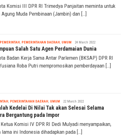
ta Komisi III DPR RI Trimedya Panjaitan meminta untuk
 Agung Muda Pembinaan (Jambin) dan […]
Nabila
PEMERINTAH
,
PEMERINTAHAN DAERAH
,
UMUM
24 March 2022
mpuan Salah Satu Agen Perdamaian Dunia
ta Badan Kerja Sama Antar Parlemen (BKSAP) DPR RI
 Yusiana Roba Putri mempromosikan pemberdayaan […]
Nabila
INTAH
,
PEMERINTAHAN DAERAH
,
UMUM
22 March 2022
lah Kedelai Di Nilai Tak akan Selesai Selama
ra Bergantung pada Impor
 Ketua Komisi IV DPR RI Dedi Mulyadi menyampaikan,
 lama ini Indonesia dihadapkan pada […]