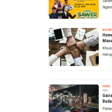
Serem
Ngamp
BUSINE
Home
Mana
Khusu
merup
EVENT
,
2023
Gair
Buda
Pamer