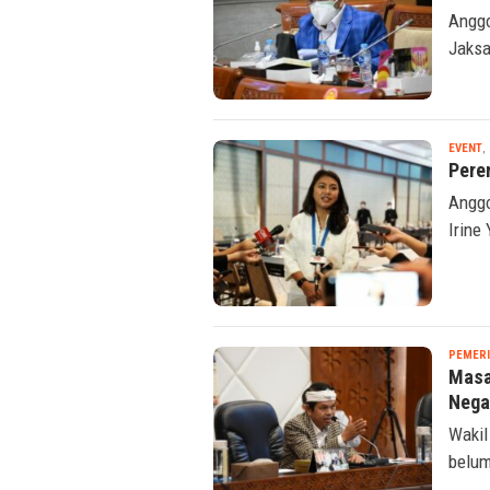
Anggo
Jaksa
EVENT
,
Pere
Anggo
Irine
PEMER
Masa
Nega
Wakil
belum