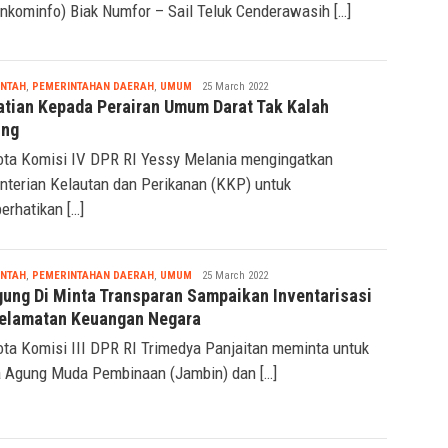
kominfo) Biak Numfor – Sail Teluk Cenderawasih […]
Nabila
INTAH
,
PEMERINTAHAN DAERAH
,
UMUM
25 March 2022
atian Kepada Perairan Umum Darat Tak Kalah
ing
ta Komisi IV DPR RI Yessy Melania mengingatkan
terian Kelautan dan Perikanan (KKP) untuk
rhatikan […]
Nabila
INTAH
,
PEMERINTAHAN DAERAH
,
UMUM
25 March 2022
gung Di Minta Transparan Sampaikan Inventarisasi
elamatan Keuangan Negara
ta Komisi III DPR RI Trimedya Panjaitan meminta untuk
 Agung Muda Pembinaan (Jambin) dan […]