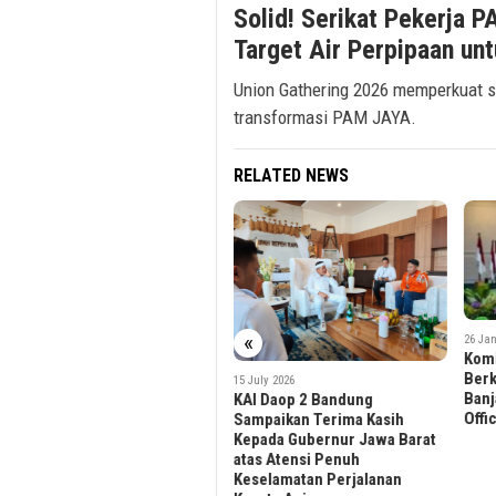
Solid! Serikat Pekerja 
Target Air Perpipaan unt
Union Gathering 2026 memperkuat s
transformasi PAM JAYA.
RELATED NEWS
«
26 January 2026
9 Dec
Komitmen Lingkungan
Aglo
Berkelanjutan, SUCOFINDO
Daop
15 July 2026
Banjarmasin Raih Juara 1 Eco
Mobi
KAI Daop 2 Bandung
Office
Jawa
Sampaikan Terima Kasih
Kepada Gubernur Jawa Barat
atas Atensi Penuh
Keselamatan Perjalanan