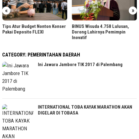
«
»
Sambut HUT ke-81 RI,
ton Konser
BINUS Wisuda 4.758 Lulusan,
Kramat Jati Hias Kant
Dorong Lahirnya Pemimpin
Putih
Inovatif
CATEGORY:
PEMERINTAHAN DAERAH
Ini Jawara Jambore TIK 2017 di Palembang
INTERNATIONAL TOBA KAYAK MARATHON AKAN
DIGELAR DI TOBASA