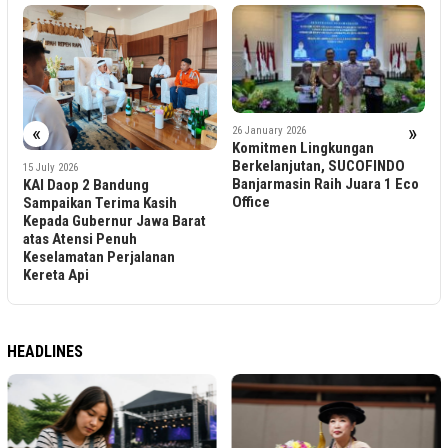
«
»
26 January 2026
9 December 2025
Komitmen Lingkungan
Aglomerasi Kereta d
Berkelanjutan, SUCOFINDO
Daop 2 Bandung Du
Banjarmasin Raih Juara 1 Eco
Mobilitas Harian Ma
ndung
Office
Jawa Barat
ima Kasih
ur Jawa Barat
nuh
rjalanan
HEADLINES