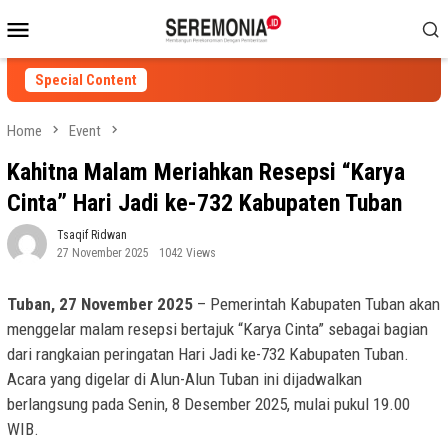
Skip
Mobile
to
Menu
content
Special Content
Home
Event
Kahitna Malam Meriahkan Resepsi “Karya
Cinta” Hari Jadi ke-732 Kabupaten Tuban
Tsaqif Ridwan
27 November 2025
1042 Views
Tuban, 27 November 2025
– Pemerintah Kabupaten Tuban akan
menggelar malam resepsi bertajuk “Karya Cinta” sebagai bagian
dari rangkaian peringatan Hari Jadi ke-732 Kabupaten Tuban.
Acara yang digelar di Alun-Alun Tuban ini dijadwalkan
berlangsung pada Senin, 8 Desember 2025, mulai pukul 19.00
WIB.