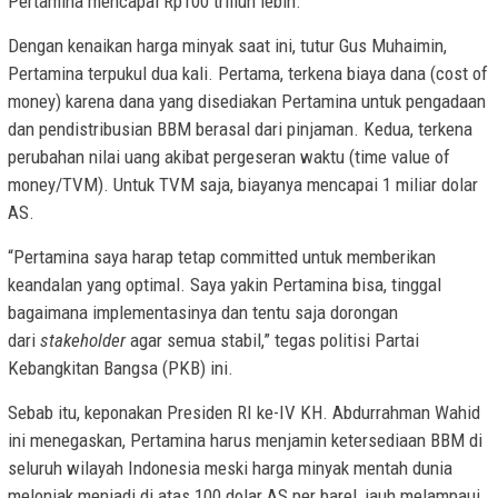
Pertamina mencapai Rp100 triliun lebih.
Dengan kenaikan harga minyak saat ini, tutur Gus Muhaimin,
Pertamina terpukul dua kali. Pertama, terkena biaya dana (cost of
money) karena dana yang disediakan Pertamina untuk pengadaan
dan pendistribusian BBM berasal dari pinjaman. Kedua, terkena
perubahan nilai uang akibat pergeseran waktu (time value of
money/TVM). Untuk TVM saja, biayanya mencapai 1 miliar dolar
AS.
“Pertamina saya harap tetap committed untuk memberikan
keandalan yang optimal. Saya yakin Pertamina bisa, tinggal
bagaimana implementasinya dan tentu saja dorongan
dari
stakeholder
agar semua stabil,” tegas politisi Partai
Kebangkitan Bangsa (PKB) ini.
Sebab itu, keponakan Presiden RI ke-IV KH. Abdurrahman Wahid
ini menegaskan, Pertamina harus menjamin ketersediaan BBM di
seluruh wilayah Indonesia meski harga minyak mentah dunia
melonjak menjadi di atas 100 dolar AS per barel, jauh melampaui