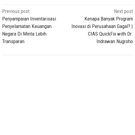
Post
Previous post
Next post
navigation
Penyampaian Inventarisasi
Kenapa Banyak Program
Penyelamatan Keuangan
Inovasi di Perusahaan Gagal? |
Negara Di Minta Lebih
CIAS QuickFix with Dr.
Transparan
Indrawan Nugroho