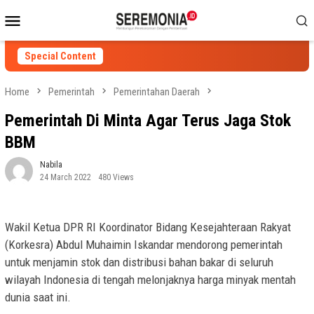
Skip
Mobile
to
Menu
content
Special Content
Home
Pemerintah
Pemerintahan Daerah
Pemerintah Di Minta Agar Terus Jaga Stok
BBM
Nabila
24 March 2022
480 Views
Wakil Ketua DPR RI Koordinator Bidang Kesejahteraan Rakyat
(Korkesra) Abdul Muhaimin Iskandar mendorong pemerintah
untuk menjamin stok dan distribusi bahan bakar di seluruh
wilayah Indonesia di tengah melonjaknya harga minyak mentah
dunia saat ini.