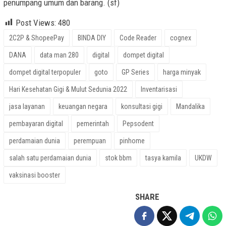
penumpang umum dan barang. (sf)
Post Views:
480
2C2P & ShopeePay
BINDA DIY
Code Reader
cognex
DANA
data man 280
digital
dompet digital
dompet digital terpopuler
goto
GP Series
harga minyak
Hari Kesehatan Gigi & Mulut Sedunia 2022
Inventarisasi
jasa layanan
keuangan negara
konsultasi gigi
Mandalika
pembayaran digital
pemerintah
Pepsodent
perdamaian dunia
perempuan
pinhome
salah satu perdamaian dunia
stok bbm
tasya kamila
UKDW
vaksinasi booster
SHARE