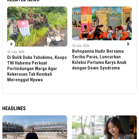
«
»
2
23 July 2026
T
Bohopanna Hadir Bersama
23 July 2026
C
Seribu Paras, Luncurkan
Di Balik Duka Yahukimo, Koops
B
Koleksi Pertama Karya Anak
TNI Habema Perkuat
B
dengan Down Syndrome
Perlindungan Warga Agar
Kekerasan Tak Kembali
Merenggut Nyawa
HEADLINES