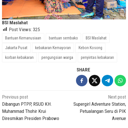
BSI Maslahat
Post Views:
325
Bantuan Kemanusiaan
bantuan sembako
BSI Maslahat
Jakarta Pusat
kebakaran Kemayoran
Kebon Kosong
korban kebakaran
pengungsian warga
penyintas kebakaran
SHARE
Post
Previous post
Next post
navigation
Dibangun PTPP, RSUD KH.
Supergirl Adventure Station,
Muhammad Thohir Krui
Petualangan Seru di PIK
Diresmikan Presiden Prabowo
Avenue