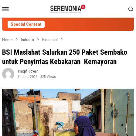
Skip
Mobile
to
Menu
content
Special Content
Home
Industri
Finansial
BSI Maslahat Salurkan 250 Paket Sembako
untuk Penyintas Kebakaran Kemayoran
Tsaqif Ridwan
11 June 2026
325 Views