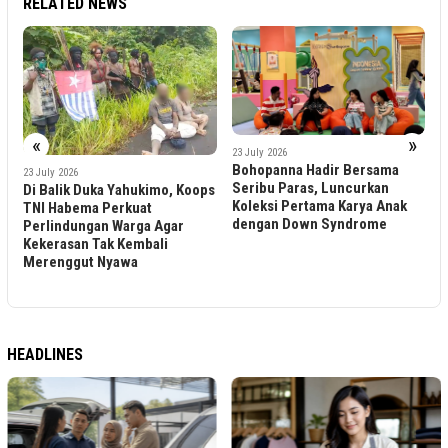
RELATED NEWS
«
»
2
23 July 2026
T
Bohopanna Hadir Bersama
23 July 2026
C
Seribu Paras, Luncurkan
Di Balik Duka Yahukimo, Koops
B
Koleksi Pertama Karya Anak
TNI Habema Perkuat
B
dengan Down Syndrome
Perlindungan Warga Agar
Kekerasan Tak Kembali
Merenggut Nyawa
HEADLINES