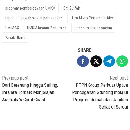
program pemberdayaan UMKM
Siti Zulfah
tanggung jawab sosial perusahaan
Ultra Mikro Pertamina Aksi
UMiMAX
UMKM binaan Pertamina
usaha mikro Indonesia
Wiwik Utami
SHARE
Post
Previous post
Next post
navigation
Dari Berenang hingga Sailing,
PTPN Group Perkuat Upaya
Ini Cara Terbaik Menjelajahi
Pencegahan Stunting melalui
Australia’s Coral Coast
Program Rumah dan Jamban
Sehat di Sergai