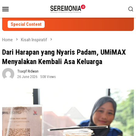
Skip
Mobile
to
Menu
content
Special Content
Home
Kisah Inspiratif
Dari Harapan yang Nyaris Padam, UMiMAX
Menyalakan Kembali Asa Keluarga
Tsaqif Ridwan
26 June 2026
508 Views