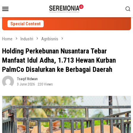
Skip
Mobile
to
Menu
content
Special Content
Home
Industri
Agribisnis
Holding Perkebunan Nusantara Tebar
Manfaat Idul Adha, 1.713 Hewan Kurban
PalmCo Disalurkan ke Berbagai Daerah
Tsaqif Ridwan
3 June 2026
220 Views