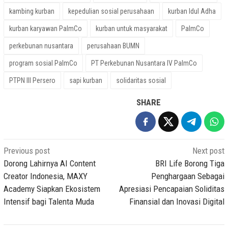
kambing kurban
kepedulian sosial perusahaan
kurban Idul Adha
kurban karyawan PalmCo
kurban untuk masyarakat
PalmCo
perkebunan nusantara
perusahaan BUMN
program sosial PalmCo
PT Perkebunan Nusantara IV PalmCo
PTPN III Persero
sapi kurban
solidaritas sosial
SHARE
Post
Previous post
Next post
navigation
Dorong Lahirnya AI Content
BRI Life Borong Tiga
Creator Indonesia, MAXY
Penghargaan Sebagai
Academy Siapkan Ekosistem
Apresiasi Pencapaian Soliditas
Intensif bagi Talenta Muda
Finansial dan Inovasi Digital