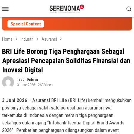
Skip
Mobile
to
Menu
content
Special Content
Home
Industri
Asuransi
BRI Life Borong Tiga Penghargaan Sebagai
Apresiasi Pencapaian Soliditas Finansial dan
Inovasi Digital
Tsaqif Ridwan
3 June 2026
260 Views
3 Juni 2026
– Asuransi BRI Life (BRI Life) kembali mengukuhkan
posisinya sebagai salah satu perusahaan asuransi jiwa
terkemuka di Indonesia dengan meraih tiga penghargaan
sekaligus dalam ajang “Infobank-Isentia Digital Brand Awards
2026”. Pemberian penghargaan dilangsungkan dalam event