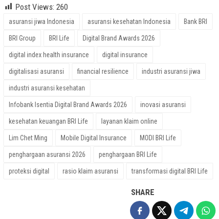
Post Views:
260
asuransi jiwa Indonesia
asuransi kesehatan Indonesia
Bank BRI
BRI Group
BRI Life
Digital Brand Awards 2026
digital index health insurance
digital insurance
digitalisasi asuransi
financial resilience
industri asuransi jiwa
industri asuransi kesehatan
Infobank Isentia Digital Brand Awards 2026
inovasi asuransi
kesehatan keuangan BRI Life
layanan klaim online
Lim Chet Ming
Mobile Digital Insurance
MODI BRI Life
penghargaan asuransi 2026
penghargaan BRI Life
proteksi digital
rasio klaim asuransi
transformasi digital BRI Life
SHARE