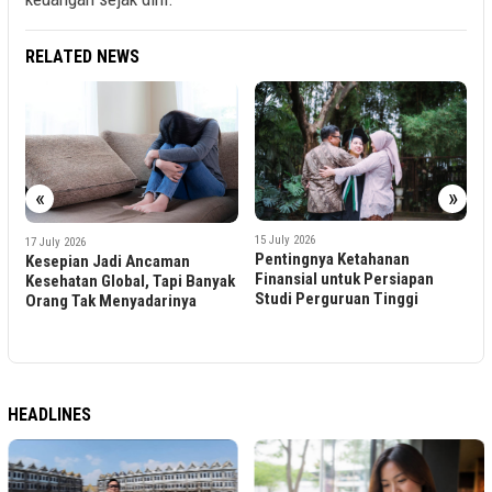
RELATED NEWS
«
»
9
15 July 2026
Pentingnya Ketahanan
10 July 2026
Finansial untuk Persiapan
Hadir di Banjarmasin,
ak
Studi Perguruan Tinggi
Prudential Syariah Gencarkan
Literasi Keuangan Melalui
Syariah Financial Fair
(SYAFIF) 2026
HEADLINES