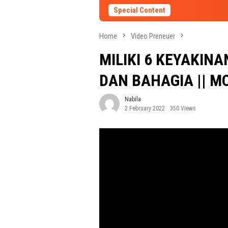
Special Content
Home
Video Preneuer
MILIKI 6 KEYAKIN
DAN BAHAGIA || M
Nabila
2 February 2022
350 Views