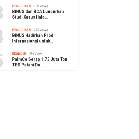
3
PENDIDIKAN
318 Views
BINUS dan BCA Luncurkan
Studi Kasus Halo…
4
PENDIDIKAN
293 Views
BINUS Hadirkan Prodi
Internasional untuk…
5
EKONOMI
250 Views
PalmCo Serap 1,73 Juta Ton
TBS Petani Du…