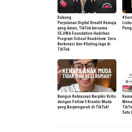
Dukung
#Seru
Perjalanan Digital Kreatif Remaja
Linta
yang Aman, TikTok bersama
Peng
SEJIWA Foundation Hadirkan
Program School Roadshow: Seru
Berkreasi dan #SalingJaga di
TikTok
Bangun Kebiasaan Berpikir Kritis
Kema
dengan Follow 5 Kreator Muda
Mena
yang Berpengaruh di TikTok!
TikTo
Satu 