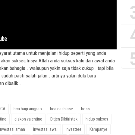
syarat utama untuk menjalani hidup seperti yang anda
 akan sukses,Insya Allah anda sukses kalo dari awal anda
akan bahagia.. walaupun yakin saja tidak cukup… tapi bila
udah pasti salah jalan.. artinya yakin dulu baru
n dibalik..
BCA
bca bagi angpao
bca cashlase
boss
tine
diskon valentine
Ditjen Diktiristek
hidup sukses
investasi aman
investasi awal
investree
Kampanye