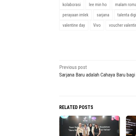
kolaborasi
lee min ho
malam roma
perayaan imlek
sarjana
talenta digi
valentine day
Vivo
voucher valenti
Post
Previous post
navigation
Sarjana Baru adalah Cahaya Baru bag
RELATED POSTS