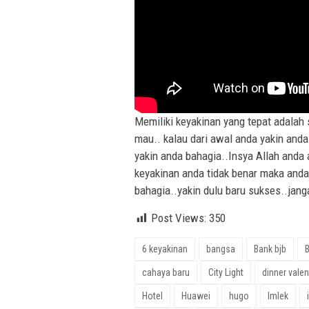
Memiliki keyakinan yang tepat adalah 
mau.. kalau dari awal anda yakin anda
yakin anda bahagia..Insya Allah anda 
keyakinan anda tidak benar maka anda s
bahagia..yakin dulu baru sukses..janga
Post Views:
350
6 keyakinan
bangsa
Bank bjb
cahaya baru
City Light
dinner valen
Hotel
Huawei
hugo
Imlek