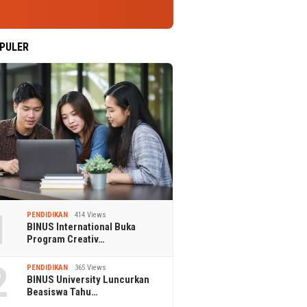
PULER
1
PENDIDIKAN
414 Views
BINUS International Buka
Program Creativ…
2
PENDIDIKAN
365 Views
BINUS University Luncurkan
Beasiswa Tahu…