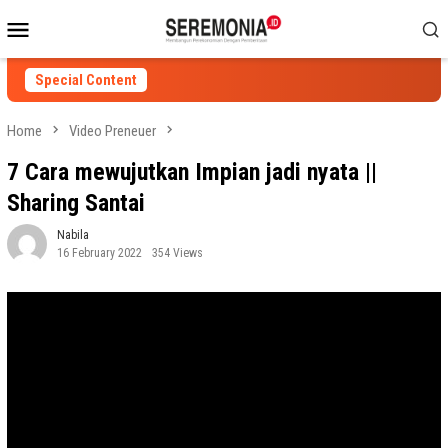
Skip
Mobile
to
Menu
content
Special Content
Home
Video Preneuer
7 Cara mewujutkan Impian jadi nyata ||
Sharing Santai
Nabila
16 February 2022
354 Views