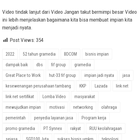
Video tindak lanjut dari Video Jangan takut bermimpi besar Video
ini lebih menjelaskan bagaimana kita bisa membuat impian kita
menjadi nyata.
Post Views:
354
2022
52 tahun gramedia
BDCOM
bisnis impian
dampak baik
dbs
fif group
gramedia
Great Place to Work
hut-33 fif group
impian jadi nyata
jasa
kesewenangan perusahaan tambang
KKP
Lazada
link net
link net sertifikat
Lomba Video
masyarakat
mewujudkan impian
motivasi
networking
olahraga
pemerintah
penyedia layanan jasa
Program kerja
promo gramedia
PT Synnex
rakyat
RUU keolahragaan
sejasa
SGD100 Juta
sukses bisnis umkm
teknologi