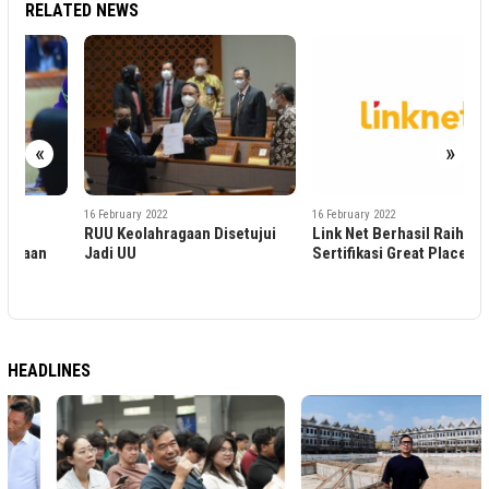
RELATED NEWS
1
S
B
«
»
16 February 2022
16 February 2022
RUU Keolahragaan Disetujui
Link Net Berhasil Raih
Jadi UU
Sertifikasi Great Place to Work
HEADLINES