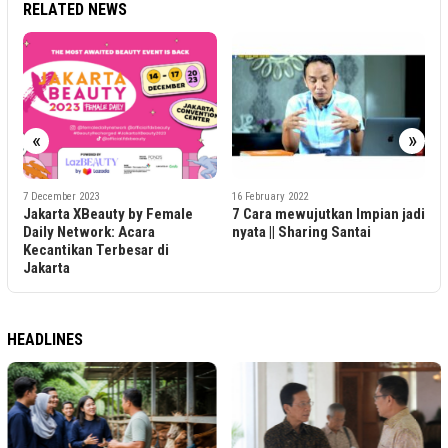
RELATED NEWS
1
«
»
K
L
K
7 December 2023
16 February 2022
Jakarta XBeauty by Female
7 Cara mewujutkan Impian jadi
Daily Network: Acara
nyata || Sharing Santai
Kecantikan Terbesar di
Jakarta
HEADLINES