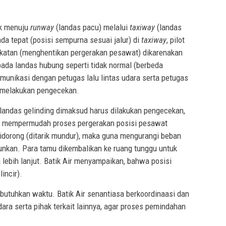
ak menuju
runway
(landas pacu) melalui
taxiway
(landas
ada tepat (posisi sempurna sesuai jalur) di
taxiway
, pilot
atan (menghentikan pergerakan pesawat) dikarenakan
ada landas hubung seperti tidak normal (berbeda
munikasi dengan petugas lalu lintas udara serta petugas
melakukan pengecekan.
 landas gelinding dimaksud harus dilakukan pengecekan,
una mempermudah proses pergerakan posisi pesawat
didorong (ditarik mundur), maka guna mengurangi beban
unkan. Para tamu dikembalikan ke ruang tunggu untuk
lebih lanjut. Batik Air menyampaikan, bahwa posisi
incir).
utuhkan waktu. Batik Air senantiasa berkoordinaasi dan
ra serta pihak terkait lainnya, agar proses pemindahan