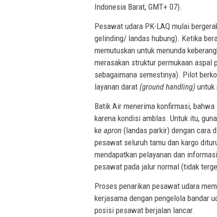
Indonesia Barat, GMT+ 07).
Pesawat udara PK-LAQ mulai berger
gelinding/ landas hubung). Ketika ber
memutuskan untuk menunda keberangk
merasakan struktur permukaan aspal p
sebagaimana semestinya). Pilot berko
layanan darat
(ground handling)
untuk 
Batik Air menerima konfirmasi, bahwa
karena kondisi amblas. Untuk itu, g
ke
apron
(landas parkir) dengan cara 
pesawat seluruh tamu dan kargo ditur
mendapatkan pelayanan dan informasi 
pesawat pada jalur normal (tidak tergel
Proses penarikan pesawat udara memb
kerjasama dengan pengelola bandar uda
posisi pesawat berjalan lancar.