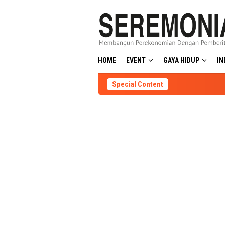
Skip
to
content
HOME
EVENT
GAYA HIDUP
IN
Special Content