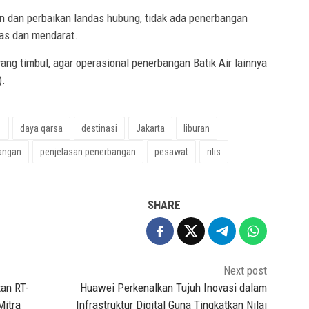
n dan perbaikan landas hubung, tidak ada penerbangan
das dan mendarat.
ang timbul, agar operasional penerbangan Batik Air lainnya
).
1
daya qarsa
destinasi
Jakarta
liburan
angan
penjelasan penerbangan
pesawat
rilis
SHARE
Next post
tan RT-
Huawei Perkenalkan Tujuh Inovasi dalam
Mitra
Infrastruktur Digital Guna Tingkatkan Nilai