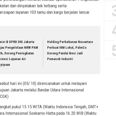
atan dan dinyatakan laik terbang serta
Persiapan layanan 103 tamu dan kargo berjalan lancar
misi B DPRD DKI Jakarta
Holding Perkebunan Nusantara
njau Pengelolaan NRW PAM
Perkuat IKM Lokal, PalmCo
YA, Dorong Peningkatan
Dorong Pandai Besi Jadi
siensi Layanan Air
Pemasok Industri
rpipaan
ebut hari ini (05/ 10) direncanakan untuk melayani
ujuan Jakarta melalui Bandar Udara Internasional
(CGK)
angkat pukul 15.15 WITA (Waktu Indonesia Tengah, GMT+
dara Internasional Soekarno-Hatta pada 16.20 WIB (Waktu