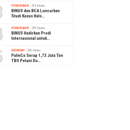
3
PENDIDIKAN
318 Views
BINUS dan BCA Luncurkan
Studi Kasus Halo…
4
PENDIDIKAN
293 Views
BINUS Hadirkan Prodi
Internasional untuk…
5
EKONOMI
250 Views
PalmCo Serap 1,73 Juta Ton
TBS Petani Du…