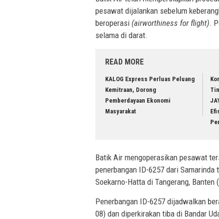
pesawat dijalankan sebelum keberangk
beroperasi
(airworthiness for flight)
. 
selama di darat.
READ MORE
KALOG Express Perluas Peluang
Ko
Kemitraan, Dorong
Ti
Pemberdayaan Ekonomi
JA
Masyarakat
Efi
Pe
Batik Air mengoperasikan pesawat ters
penerbangan ID-6257 dari Samarinda t
Soekarno-Hatta di Tangerang, Banten 
Penerbangan ID-6257 dijadwalkan ber
08) dan diperkirakan tiba di Bandar U