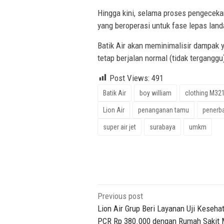
Hingga kini, selama proses pengeceka
yang beroperasi untuk fase lepas lan
Batik Air akan meminimalisir dampak y
tetap berjalan normal (tidak terganggu
Post Views:
491
Batik Air
boy william
clothing M32
Lion Air
penanganan tamu
penerb
super air jet
surabaya
umkm
Post
Previous post
navigation
Lion Air Grup Beri Layanan Uji Keseha
PCR Rp 380.000 dengan Rumah Sakit 