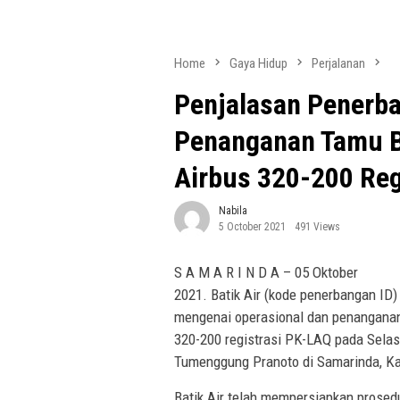
Home
Gaya Hidup
Perjalanan
Penjalasan Penerba
Penanganan Tamu Ba
Airbus 320-200 Reg
Nabila
5 October 2021
491 Views
S A M A R I N D A – 05 Oktober
2021. Batik Air (kode penerbangan ID
mengenai operasional dan penanganan
320-200 registrasi PK-LAQ pada Selasa
Tumenggung Pranoto di Samarinda, Ka
Batik Air telah mempersiapkan prose