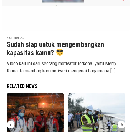
5 October 2021
Sudah siap untuk mengembangkan
kapasitas kamu?
Video kali ini dari seorang motivator terkenal yaitu Merry
Riana, Ia membagikan motivasi mengenai bagaimana […]
RELATED NEWS
5
«
»
I
T