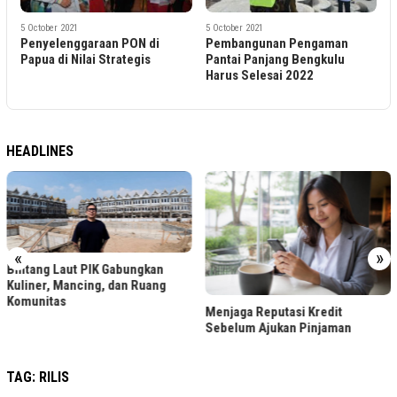
i
d
00
5 October 2021
5 October 2021
Penyelenggaraan PON di
Pembangunan Pengaman
Papua di Nilai Strategis
Pantai Panjang Bengkulu
Harus Selesai 2022
HEADLINES
«
»
Bintang Laut PIK Gabungkan
Kuliner, Mancing, dan Ruang
Komunitas
Menjaga Reputasi Kredit
Sebelum Ajukan Pinjaman
TAG:
RILIS