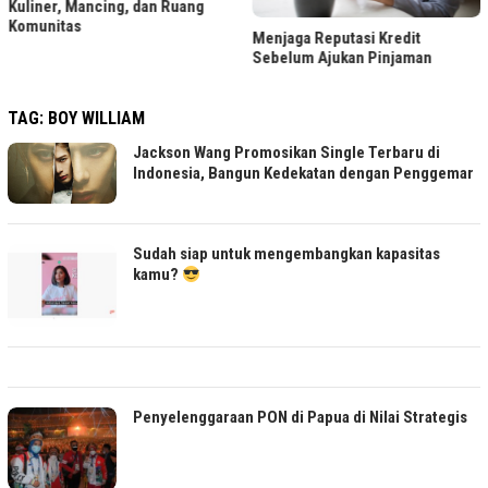
dan Ruang
LRT Jabodebek Ge
Menjaga Reputasi Kredit
Foto Berhadiah, Ce
Sebelum Ajukan Pinjaman
TAG:
BOY WILLIAM
Jackson Wang Promosikan Single Terbaru di
Indonesia, Bangun Kedekatan dengan Penggemar
Sudah siap untuk mengembangkan kapasitas
kamu?
Penyelenggaraan PON di Papua di Nilai Strategis