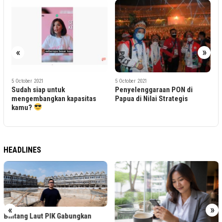
«
»
5 October 2021
5 October 2021
untuk
Penyelenggaraan PON di
Pembangunan P
kan kapasitas
Papua di Nilai Strategis
Pantai Panjang 
Harus Selesai 2
HEADLINES
«
»
Gabungkan