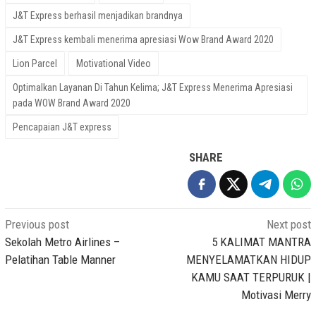
J&T Express berhasil menjadikan brandnya
J&T Express kembali menerima apresiasi Wow Brand Award 2020
Lion Parcel
Motivational Video
Optimalkan Layanan Di Tahun Kelima; J&T Express Menerima Apresiasi
pada WOW Brand Award 2020
Pencapaian J&T express
SHARE
Post
Previous post
Next post
navigation
Sekolah Metro Airlines –
5 KALIMAT MANTRA
Pelatihan Table Manner
MENYELAMATKAN HIDUP
KAMU SAAT TERPURUK |
Motivasi Merry