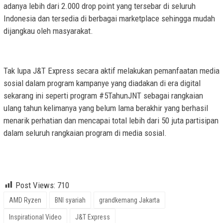
adanya lebih dari 2.000 drop point yang tersebar di seluruh
Indonesia dan tersedia di berbagai marketplace sehingga mudah
dijangkau oleh masyarakat.
Tak lupa J&T Express secara aktif melakukan pemanfaatan media
sosial dalam program kampanye yang diadakan di era digital
sekarang ini seperti program #5TahunJNT sebagai rangkaian
ulang tahun kelimanya yang belum lama berakhir yang berhasil
menarik perhatian dan mencapai total lebih dari 50 juta partisipan
dalam seluruh rangkaian program di media sosial.
grandkemang Jakarta, J&T Express, BNI Syariah, Lion Parcel,
AMD Ryzen, Inspirational Video, Motivational Video
Post Views:
710
AMD Ryzen
BNI syariah
grandkemang Jakarta
Inspirational Video
J&T Express