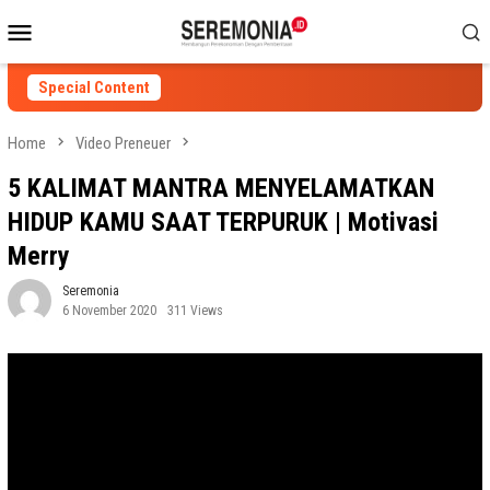
Skip
Mobile
to
Menu
content
Special Content
Home
Video Preneuer
5 KALIMAT MANTRA MENYELAMATKAN
HIDUP KAMU SAAT TERPURUK | Motivasi
Merry
Seremonia
6 November 2020
311 Views