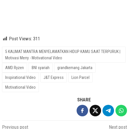
grandkemang Jakarta, J&T Express, BNI Syariah, Lion Parcel,
AMD Ryzen, Inspirational Video, Motivational Video
Post Views:
311
5 KALIMAT MANTRA MENYELAMATKAN HIDUP KAMU SAAT TERPURUK |
Motivasi Merry - Motivational Video
AMD Ryzen
BNI syariah
grandkemang Jakarta
Inspirational Video
J&T Express
Lion Parcel
Motivational Video
SHARE
Post
Previous post
Next post