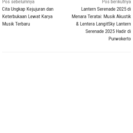
Navigasi
Pos sebelumnya
Pos berikutnya
pos
Cita Ungkap Kejujuran dan
Lantern Serenade 2025 di
Keterbukaan Lewat Karya
Menara Teratai: Musik Akustik
Musik Terbaru
& Lentera LangitSky Lantern
Serenade 2025 Hadir di
Purwokerto