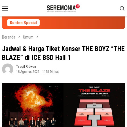
Loncat
Menu
ke
Mobile
konten
Konten Spesial
Beranda
Umum
Jadwal & Harga Tiket Konser THE BOYZ “THE
BLAZE” di ICE BSD Hall 1
Tsaqif Ridwan
18 Agustus 2025
1155 Dilihat