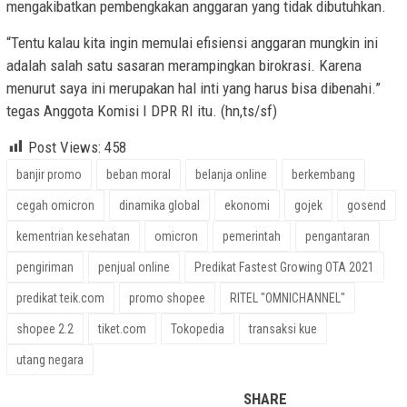
mengakibatkan pembengkakan anggaran yang tidak dibutuhkan.
“Tentu kalau kita ingin memulai efisiensi anggaran mungkin ini
adalah salah satu sasaran merampingkan birokrasi. Karena
menurut saya ini merupakan hal inti yang harus bisa dibenahi.”
tegas Anggota Komisi I DPR RI itu. (hn,ts/sf)
Post Views:
458
banjir promo
beban moral
belanja online
berkembang
cegah omicron
dinamika global
ekonomi
gojek
gosend
kementrian kesehatan
omicron
pemerintah
pengantaran
pengiriman
penjual online
Predikat Fastest Growing OTA 2021
predikat teik.com
promo shopee
RITEL "OMNICHANNEL"
shopee 2.2
tiket.com
Tokopedia
transaksi kue
utang negara
SHARE