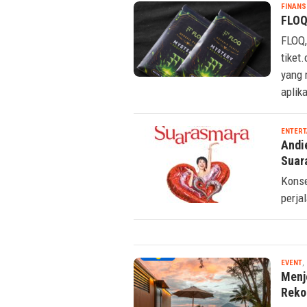
FINANS
FLOQ
FLOQ,
tiket
yang 
aplik
ENTERT
Andi
Suar
Konse
perja
EVENT
,
Menj
Reko