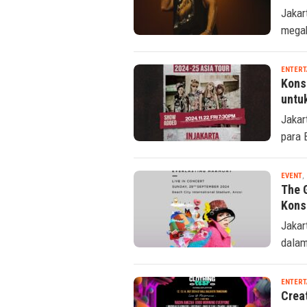
Jakar
megah 
ENTERT
Kons
untu
Jakar
para 
EVENT
,
The 
Kons
Jakar
dalam
ENTERT
Crea