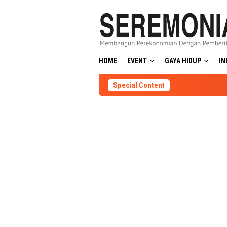
Skip
to
content
HOME
EVENT
GAYA HIDUP
IN
Special Content