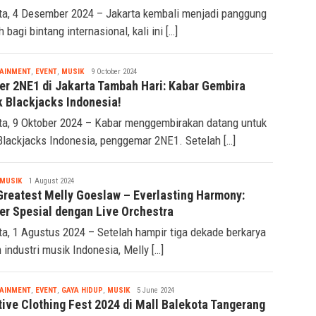
ta, 4 Desember 2024 – Jakarta kembali menjadi panggung
bagi bintang internasional, kali ini […]
Tsaqif
AINMENT
,
EVENT
,
MUSIK
9 October 2024
Ridwan
er 2NE1 di Jakarta Tambah Hari: Kabar Gembira
k Blackjacks Indonesia!
ta, 9 Oktober 2024 – Kabar menggembirakan datang untuk
Blackjacks Indonesia, penggemar 2NE1. Setelah […]
Tsaqif
MUSIK
1 August 2024
Ridwan
Greatest Melly Goeslaw – Everlasting Harmony:
er Spesial dengan Live Orchestra
ta, 1 Agustus 2024 – Setelah hampir tiga dekade berkarya
 industri musik Indonesia, Melly […]
Tsaqif
AINMENT
,
EVENT
,
GAYA HIDUP
,
MUSIK
5 June 2024
Ridwan
tive Clothing Fest 2024 di Mall Balekota Tangerang