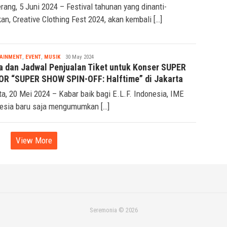
rang, 5 Juni 2024 – Festival tahunan yang dinanti-
kan, Creative Clothing Fest 2024, akan kembali […]
Tsaqif
AINMENT
,
EVENT
,
MUSIK
30 May 2024
Ridwan
a dan Jadwal Penjualan Tiket untuk Konser SUPER
OR “SUPER SHOW SPIN-OFF: Halftime” di Jakarta
ta, 20 Mei 2024 – Kabar baik bagi E.L.F. Indonesia, IME
esia baru saja mengumumkan […]
View More
Seremonia © 2026