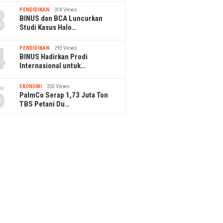
3
PENDIDIKAN
318 Views
BINUS dan BCA Luncurkan
Studi Kasus Halo…
4
PENDIDIKAN
293 Views
BINUS Hadirkan Prodi
Internasional untuk…
5
EKONOMI
250 Views
PalmCo Serap 1,73 Juta Ton
TBS Petani Du…