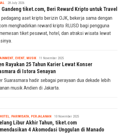
Tsaqif
IAL
28 July 2026
Ridwan
 Gandeng tiket.com, Beri Reward Kripto untuk Travel
 pedagang aset kripto berizin OJK, bekerja sama dengan
.com menghadirkan reward kripto RLUSD bagi pengguna
memesan tiket pesawat, hotel, dan atraksi wisata lewat
asinya.
Tsaqif
AINMENT
,
EVENT
,
MUSIK
11 November 2025
Ridwan
en Rayakan 25 Tahun Karier Lewat Konser
asmara di Istora Senayan
r Suarasmara hadir sebagai perayaan dua dekade lebih
lanan musik Andien di Jakarta.
Tsaqif
HOTEL
,
PARIWISATA
,
PERJALANAN
10 November 2025
Ridwan
elang Libur Akhir Tahun, tiket.com
mendasikan 4 Akomodasi Unggulan di Manado