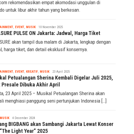
.com rekomendasikan empat akomodasi unggulan di
o untuk libur akhir tahun yang berkesan.
Tsaqif
AINMENT
,
EVENT
,
MUSIK
10 November 2025
Ridwan
SURE PULSE ON Jakarta: Jadwal, Harga Tiket
URE akan tampil dua malam di Jakarta, lengkap dengan
l, harga tiket, dan detail eksklusif konsernya.
Tsaqif
AINMENT
,
EVENT
,
KREATIF
,
MUSIK
23 April 2025
Ridwan
kal Petualangan Sherina Kembali Digelar Juli 2025,
 Presale Dibuka Akhir April
ta, 23 April 2025 – Musikal Petualangan Sherina akan
li menghiasi panggung seni pertunjukan Indonesia […]
Tsaqif
MUSIK
4 December 2024
Ridwan
ang BIGBANG akan Sambangi Jakarta Lewat Konser
 “The Light Year” 2025