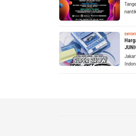
Tange
nanti
ENTERT
Harg
JUNI
Jakar
Indon