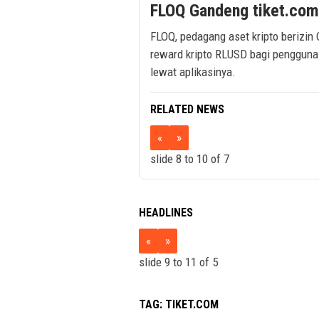
FLOQ Gandeng tiket.com,
FLOQ, pedagang aset kripto berizin
reward kripto RLUSD bagi pengguna 
lewat aplikasinya.
RELATED NEWS
«
»
slide
9 to 11
of 7
HEADLINES
«
»
slide
10 to 12
of 5
TAG:
TIKET.COM