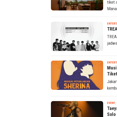
tiket
Manad
ENTERT
TREA
TREAS
jadwa
ENTERT
Musi
Tiket
Jakar
kemba
EVENT
,
Taey
Solo