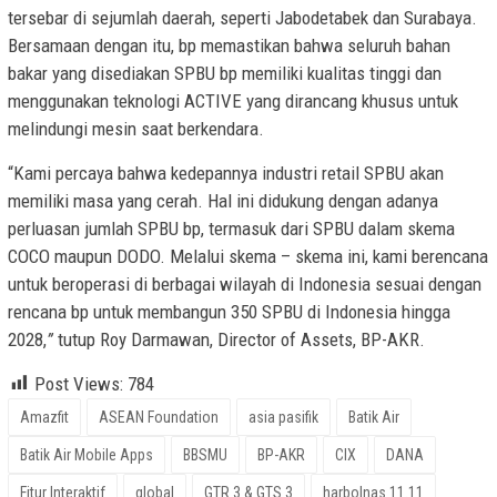
tersebar di sejumlah daerah, seperti Jabodetabek dan Surabaya.
Bersamaan dengan itu, bp memastikan bahwa seluruh bahan
bakar yang disediakan SPBU bp memiliki kualitas tinggi dan
menggunakan teknologi ACTIVE yang dirancang khusus untuk
melindungi mesin saat berkendara.
“Kami percaya bahwa kedepannya industri retail SPBU akan
memiliki masa yang cerah. Hal ini didukung dengan adanya
perluasan jumlah SPBU bp, termasuk dari SPBU dalam skema
COCO maupun DODO. Melalui skema – skema ini, kami berencana
untuk beroperasi di berbagai wilayah di Indonesia sesuai dengan
rencana bp untuk membangun 350 SPBU di Indonesia hingga
2028,
”
tutup Roy Darmawan, Director of Assets, BP-AKR.
Post Views:
784
Amazfit
ASEAN Foundation
asia pasifik
Batik Air
Batik Air Mobile Apps
BBSMU
BP-AKR
CIX
DANA
Fitur Interaktif
global
GTR 3 & GTS 3
harbolnas 11.11