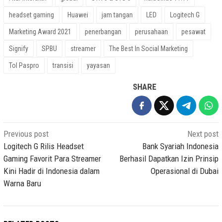
headset gaming
Huawei
jam tangan
LED
Logitech G
Marketing Award 2021
penerbangan
perusahaan
pesawat
Signify
SPBU
streamer
The Best In Social Marketing
Tol Paspro
transisi
yayasan
SHARE
Post
Previous post
Next post
navigation
Logitech G Rilis Headset
Bank Syariah Indonesia
Gaming Favorit Para Streamer
Berhasil Dapatkan Izin Prinsip
Kini Hadir di Indonesia dalam
Operasional di Dubai
Warna Baru