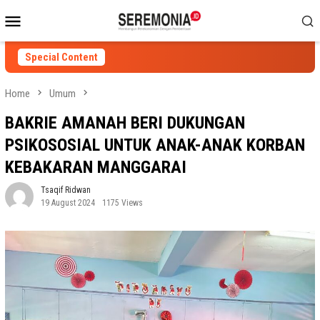
Skip
Mobile
to
Menu
content
Special Content
Home
Umum
BAKRIE AMANAH BERI DUKUNGAN
PSIKOSOSIAL UNTUK ANAK-ANAK KORBAN
KEBAKARAN MANGGARAI
Tsaqif Ridwan
19 August 2024
1175 Views