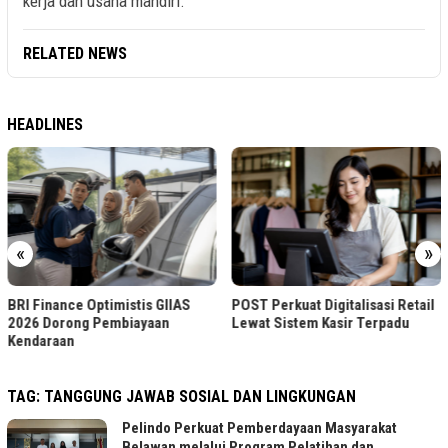
kerja dan usaha mandiri.
RELATED NEWS
HEADLINES
«
»
BRI Finance Optimistis GIIAS
POST Perkuat Digitalisasi Retail
2026 Dorong Pembiayaan
Lewat Sistem Kasir Terpadu
Kendaraan
TAG:
TANGGUNG JAWAB SOSIAL DAN LINGKUNGAN
Pelindo Perkuat Pemberdayaan Masyarakat
Belawan melalui Program Pelatihan dan