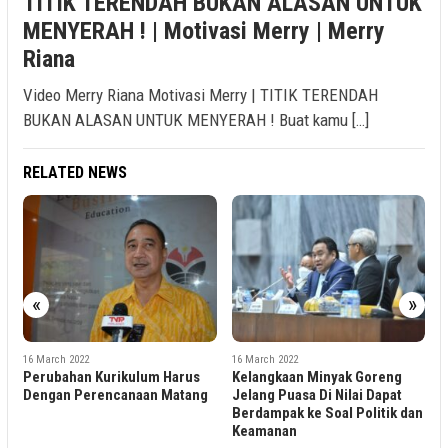
TITIK TERENDAH BUKAN ALASAN UNTUK
MENYERAH ! | Motivasi Merry | Merry
Riana
Video Merry Riana Motivasi Merry | TITIK TERENDAH
BUKAN ALASAN UNTUK MENYERAH ! Buat kamu […]
RELATED NEWS
«
»
1
E
S
e
16 March 2022
16 March 2022
C
Perubahan Kurikulum Harus
Kelangkaan Minyak Goreng
Dengan Perencanaan Matang
Jelang Puasa Di Nilai Dapat
Berdampak ke Soal Politik dan
Keamanan